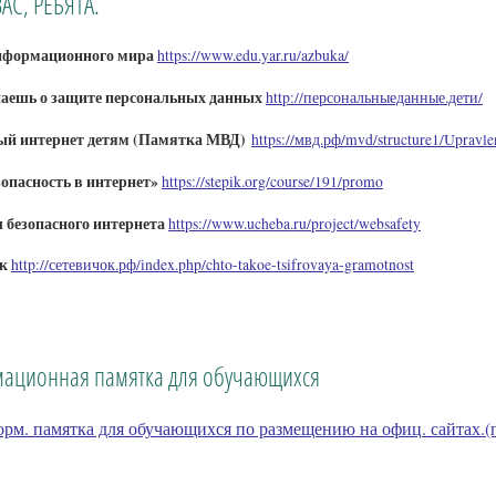
ВАС, РЕБЯТА.
нформационного мира
https://www.edu.yar.ru/azbuka/
наешь о защите персональных данных
http://персональныеданные.дети/
ый интернет детям (Памятка МВД)
https://мвд.рф/mvd/structure1/Upra
зопасность в интернет»
https://stepik.org/course/191/promo
 безопасного интернета
https://www.ucheba.ru/project/websafety
к
http://сетевичок.рф/index.php/chto-takoe-tsifrovaya-gramotnost
ационная памятка для обучающихся
рм. памятка для обучающихся по размещению на офиц. сайтах.(