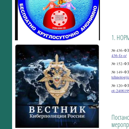
1. НОР
№ 436-ФЗ
436-fz-o/
№ 152-ФЗ
№ 149-ФЗ
tehnologij
№ 120-ФЗ
ot-240619
Постано
меропр