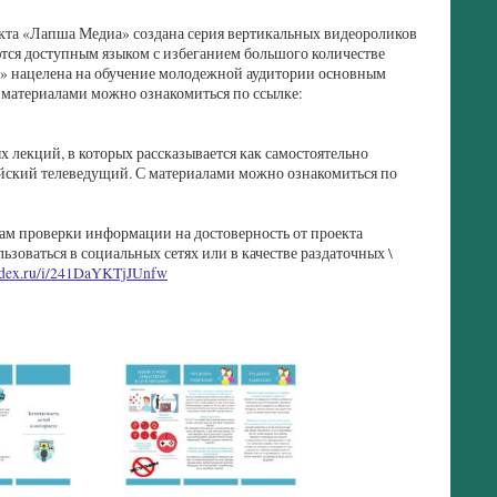
екта «Лапша Медиа» создана серия вертикальных видеороликов
тся доступным языком с избеганием большого количестве
 нацелена на обучение молодежной аудитории основным
 материалами можно ознакомиться по ссылке:
 лекций, в которых рассказывается как самостоятельно
ский телеведущий. С материалами можно ознакомиться по
ам проверки информации на достоверность от проекта
оваться в социальных сетях или в качестве раздаточных \
andex.ru/i/241DaYKTjJUnfw