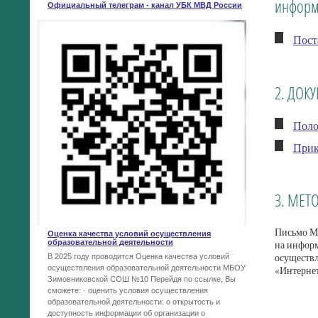
информ
Официальный телеграм - канал УБК МВД России
Пост
2. ДОК
Поло
Прик
3. МЕТ
Письмо Ми
Оценка качества условий осуществления
образовательной деятельности
на информ
осуществл
В 2025 году проводится Оценка качества условий
осуществления образовательной деятельности МБОУ
«Интерн
Зимовниковской СОШ №10 Перейдя по ссылке, Вы
сможете: · оценить условия осуществления
образовательной деятельности: o открытость и
доступность информации об организации o