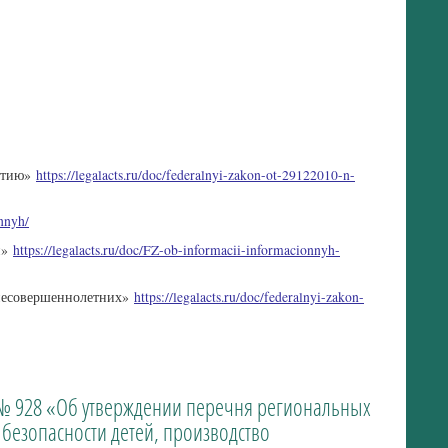
витию»
https://legalacts.ru/doc/federalnyi-zakon-ot-29122010-n-
nnyh/
и»
https://legalacts.ru/doc/FZ-ob-informacii-informacionnyh-
 несовершеннолетних»
https://legalacts.ru/doc/federalnyi-zakon-
1 № 928 «Об утверждении перечня региональных
езопасности детей, производство