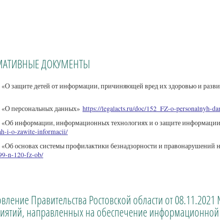
МАТИВНЫЕ ДОКУМЕНТЫ
 «О защите детей от информации, причиняющей вред их здоровью и раз
 «О персональных данных»
https://legalacts.ru/doc/152_FZ-o-personalnyh-da
 «Об информации, информационных технологиях и о защите информаци
ah-i-o-zawite-informacii/
 «Об основах системы профилактики безнадзорности и правонарушений
99-n-120-fz-ob/
вление Правительства Ростовской области от 08.11.202
иятий, направленных на обеспечение информационной б