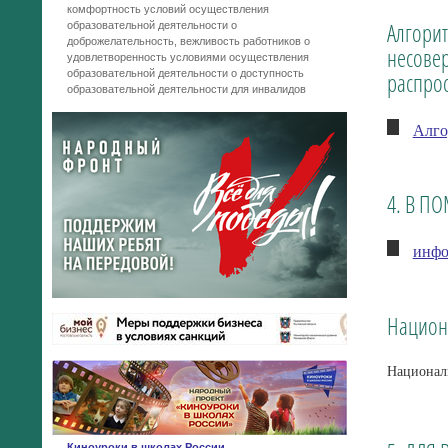
комфортность условий осуществления
Алгорит
образовательной деятельности o
доброжелательность, вежливость работников o
несове
удовлетворенность условиями осуществления
образовательной деятельности o доступность
распрос
образовательной деятельности для инвалидов
Алго
4. В П
инфо
Национ
Национал
Киноуроки в школах России