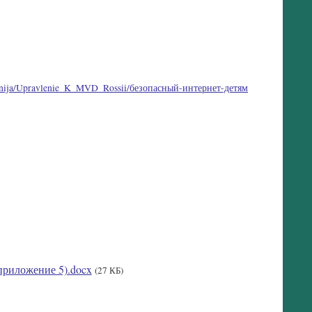
vlenija/Upravlenie_K_MVD_Rossii/безопасный-интернет-детям
приложение 5).docx
(27 КБ)