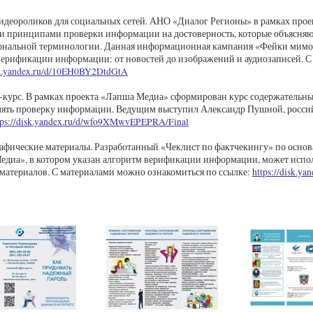
видеороликов для социальных сетей. АНО «Диалог Регионы» в рамках про
и принципами проверки информации на достоверность, которые объясняю
ональной терминологии. Данная информационная кампания «Фейки мимо»
ерификации информации: от новостей до изображений и аудиозаписей. С
isk.yandex.ru/d/10EH0BY2DtdGtA
-курс. В рамках проекта «Лапша Медиа» сформирован курс содержательных
ять проверку информации. Ведущим выступил Александр Пушной, россий
tps://disk.yandex.ru/d/wfo9XMwvEPEPRA/Final
афические материалы. Разработанный «Чеклист по фактчекингу» по основ
диа», в котором указан алгоритм верификации информации, может использ
материалов. С материалами можно ознакомиться по ссылке:
https://disk.y