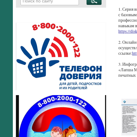
1. Серия 
с базовым
професси
навыкам в
https://d
2. Онлайн
осуществл
ссылке:
ht
3. Инфогр
«Лапша Ме
печатных 