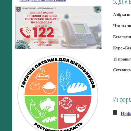
5. ДЛЯ 
Азбука и
Что ты з
Безопасн
Курс «Бе
15 правил
Сетевичо
Информ
Инфо