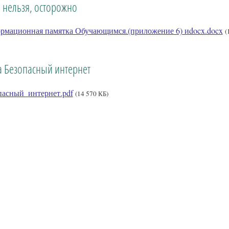
 нельзя, осторожно
рмационная памятка Обучающимся.(приложение 6) иdocx.docx
(
а Безопасный интернет
пасный_интернет.pdf
(14 570 КБ)