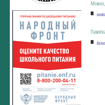
Можно,
инфо
Памятк
Безо