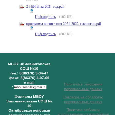
2-НДФЛ за 2021 год.pdf
Циф.подпись
(102 КБ)
программа воспитания 2021-2022 +экология.pdf
Циф.подпись
(602 КБ)
МБОУ Зимовниковская
СОШ №10
тел.: 8(86376) 3-34-47
факс: 8(86376) 4-07-69
e-mail
Политика в отношении
:
mbousosh10@mail.ru
персональных данных
Филиалы МБОУ
Согласие на обработку
Зимовниковская СОШ №
персональных данных
10
Политика в области
Октябрьская основная
использования cookie-файлов