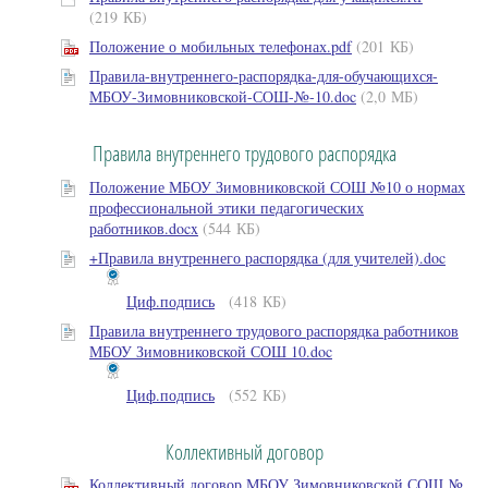
(219 КБ)
Положение о мобильных телефонах.pdf
(201 КБ)
Правила-внутреннего-распорядка-для-обучающихся-
МБОУ-Зимовниковской-СОШ-№-10.doc
(2,0 МБ)
Правила внутреннего трудового распорядка
Положение МБОУ Зимовниковской СОШ №10 о нормах
профессиональной этики педагогических
работников.docx
(544 КБ)
+Правила внутреннего распорядка (для учителей).doc
Циф.подпись
(418 КБ)
Правила внутреннего трудового распорядка работников
МБОУ Зимовниковской СОШ 10.doc
Циф.подпись
(552 КБ)
Коллективный договор
Коллективный договор МБОУ Зимовниковской СОШ №