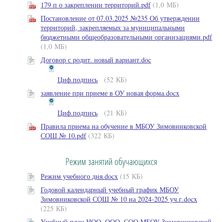
179 п о закреплении территорий.pdf
(1,0 МБ)
Постановление от 07.03.2025 №235 Об утверждении
территорий, закрепляемых за муниципальными
бюджетными общеобразовательными организациями.pdf
(1,0 МБ)
Договор с родит. новый вариант.doc
Циф.подпись
(52 КБ)
заявление при приеме в ОУ новая форма.docx
Циф.подпись
(21 КБ)
Правила приема на обучение в МБОУ Зимовниковской
СОШ № 10.pdf
(322 КБ)
Режим занятий обучающихся
Режим учебного дня.docx
(15 КБ)
Годовой календарный учебный график МБОУ
Зимовниковской СОШ № 10 на 2024-2025 уч.г.docx
(225 КБ)
Учебный план НОО, ООО, СОО МБОУ Зимовниковской