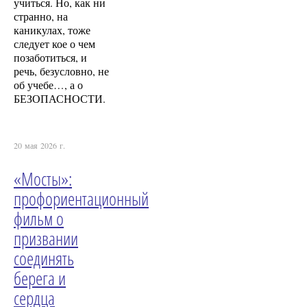
учиться. Но, как ни
странно, на
каникулах, тоже
следует кое о чем
позаботиться, и
речь, безусловно, не
об учебе…, а о
БЕЗОПАСНОСТИ.
20 мая 2026 г.
«Мосты»:
профориентационный
фильм о
призвании
соединять
берега и
сердца