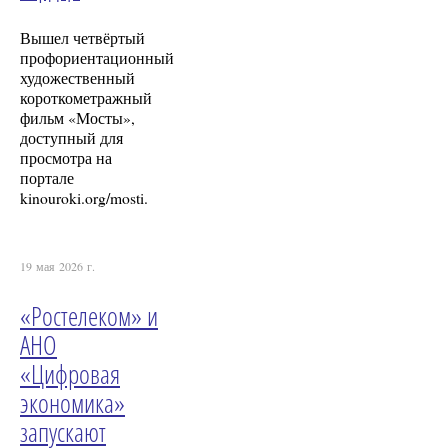
Вышел четвёртый
профориентационный
художественный
короткометражный
фильм «Мосты»,
доступный для
просмотра на
портале
kinouroki.org/mosti.
19 мая 2026 г.
«Ростелеком» и
АНО
«Цифровая
экономика»
запускают