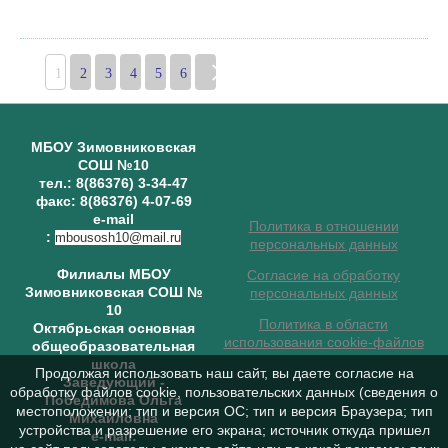
1
2
3
4
5
6
МБОУ Зимовниковская
СОШ №10
тел.: 8(86376) 3-34-47
факс: 8(86376) 4-07-69
e-mail
Политика в отношении
:
mbousosh10@mail.ru
персональных данных
Филиалы МБОУ
Согласие на обработку
Зимовниковская СОШ №
персональных данных
10
Политика в области
Октябрьская основная
использования cookie-файлов
общеобразовательная
школа
Продолжая использовать наш сайт, вы даете согласие на
Заведующий
-
обработку файлов cookie, пользовательских данных (сведения о
Победимова Ольга
местоположении; тип и версия ОС; тип и версия Браузера; тип
Михайловна
устройства и разрешение его экрана; источник откуда пришел
e-mail: