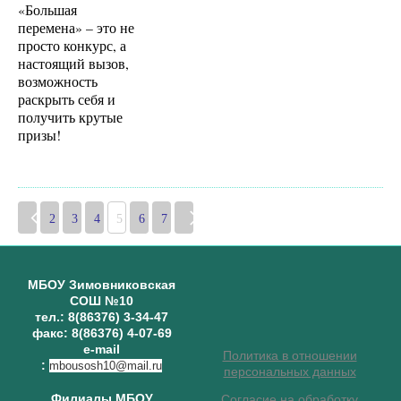
«Большая
перемена» – это не
просто конкурс, а
настоящий вызов,
возможность
раскрыть себя и
получить крутые
призы!
2
3
4
5
6
7
МБОУ Зимовниковская
СОШ №10
тел.: 8(86376) 3-34-47
факс: 8(86376) 4-07-69
e-mail
Политика в отношении
:
mbousosh10@mail.ru
персональных данных
Филиалы МБОУ
Согласие на обработку