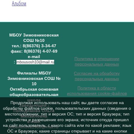
Альбом
МБОУ Зимовниковская
СОШ №10
тел.: 8(86376) 3-34-47
факс: 8(86376) 4-07-69
e-mail
Политика в отношении
:
mbousosh10@mail.ru
персональных данных
Филиалы МБОУ
Согласие на обработку
Зимовниковская СОШ №
персональных данных
10
Политика в области
Октябрьская основная
использования cookie-файлов
общеобразовательная
школа
Продолжая использовать наш сайт, вы даете согласие на
Заведующий
-
обработку файлов cookie, пользовательских данных (сведения о
Победимова Ольга
местоположении; тип и версия ОС; тип и версия Браузера; тип
Михайловна
устройства и разрешение его экрана; источник откуда пришел
e-mail:
на сайт пользователь; с какого сайта или по какой рекламе; язык
pobedimova1980@mail.ru
ОС и Браузера; какие страницы открывает и на какие кнопки