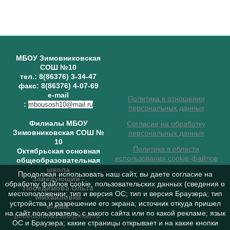
МБОУ Зимовниковская
СОШ №10
тел.: 8(86376) 3-34-47
факс: 8(86376) 4-07-69
e-mail
Политика в отношении
:
mbousosh10@mail.ru
персональных данных
Филиалы МБОУ
Согласие на обработку
Зимовниковская СОШ №
персональных данных
10
Политика в области
Октябрьская основная
использования cookie-файлов
общеобразовательная
школа
Продолжая использовать наш сайт, вы даете согласие на
Заведующий
-
обработку файлов cookie, пользовательских данных (сведения о
Победимова Ольга
местоположении; тип и версия ОС; тип и версия Браузера; тип
Михайловна
устройства и разрешение его экрана; источник откуда пришел
e-mail:
на сайт пользователь; с какого сайта или по какой рекламе; язык
pobedimova1980@mail.ru
ОС и Браузера; какие страницы открывает и на какие кнопки