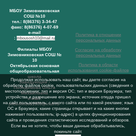
МБОУ Зимовниковская
СОШ №10
тел.: 8(86376) 3-34-47
факс: 8(86376) 4-07-69
e-mail
Политика в отношении
:
mbousosh10@mail.ru
персональных данных
Филиалы МБОУ
Согласие на обработку
Зимовниковская СОШ №
персональных данных
10
Политика в области
Октябрьская основная
использования cookie-файлов
общеобразовательная
школа
Продолжая использовать наш сайт, вы даете согласие на
Заведующий
-
обработку файлов cookie, пользовательских данных (сведения о
Победимова Ольга
местоположении; тип и версия ОС; тип и версия Браузера; тип
Михайловна
устройства и разрешение его экрана; источник откуда пришел
e-mail:
на сайт пользователь; с какого сайта или по какой рекламе; язык
pobedimova1980@mail.ru
ОС и Браузера; какие страницы открывает и на какие кнопки
нажимает пользователь; ip-адрес) в целях функционирования
сайта и проведения статистических исследований и обзоров.
Если вы не хотите, чтобы ваши данные обрабатывались,
покиньте сайт.