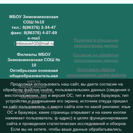
МБОУ Зимовниковская
СОШ №10
тел.: 8(86376) 3-34-47
факс: 8(86376) 4-07-69
e-mail
Политика в отношении
:
mbousosh10@mail.ru
персональных данных
Филиалы МБОУ
Согласие на обработку
Зимовниковская СОШ №
персональных данных
10
Политика в области
Октябрьская основная
использования cookie-файлов
общеобразовательная
школа
Продолжая использовать наш сайт, вы даете согласие на
Заведующий
-
обработку файлов cookie, пользовательских данных (сведения о
Победимова Ольга
местоположении; тип и версия ОС; тип и версия Браузера; тип
Михайловна
устройства и разрешение его экрана; источник откуда пришел
e-mail:
на сайт пользователь; с какого сайта или по какой рекламе; язык
pobedimova1980@mail.ru
ОС и Браузера; какие страницы открывает и на какие кнопки
нажимает пользователь; ip-адрес) в целях функционирования
сайта и проведения статистических исследований и обзоров.
Если вы не хотите, чтобы ваши данные обрабатывались,