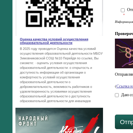
Отп
*
Информация 
Проверо
Оценка качества условий осуществления
образовательной деятельности
В 2025 году проводится Оценка качества условий
осуществления образовательной деятельности МБОУ
Зимовниковской СОШ №10 Перейдя по ссылке, Вы
сможете: · оценить условия осуществления
образовательной деятельности: o открытость и
доступность информации об организации o
Отправляя
комфортность условий осуществления
образовательной деятельности o
(
Ссылка н
доброжелательность, вежливость работников o
удовлетворенность условиями осуществления
Даю со
образовательной деятельности o доступность
образовательной деятельности для инвалидов
Отп