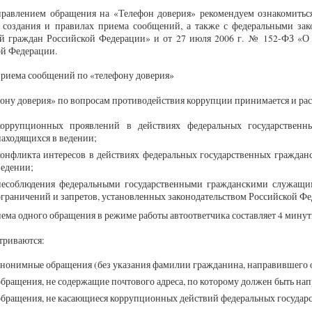
правлением обращения на «Телефон доверия» рекомендуем ознакомитьс
о создания и правилах приема сообщений, а также с федеральными за
й граждан Российской Федерации» и от 27 июля 2006 г. № 152-ФЗ «О п
ой Федерации.
риема сообщений по «телефону доверия»
ону доверия» по вопросам противодействия коррупции принимается и рас
коррупционных проявлений в действиях федеральных государственн
находящихся в ведении;
конфликта интересов в действиях федеральных государственных граждан
ведении;
несоблюдения федеральными государственными гражданскими служащим
ограничений и запретов, установленных законодательством Российской Фе
ема одного обращения в режиме работы автоответчика составляет 4 минут
триваются:
анонимные обращения (без указания фамилии гражданина, направившего 
обращения, не содержащие почтового адреса, по которому должен быть нап
обращения, не касающиеся коррупционных действий федеральных государ