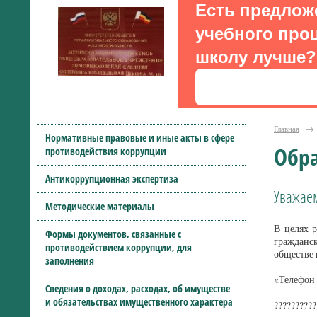
Есть предлож
учебного проц
школу лучше?
Главная
→
Нормативные правовые и иные акты в сфере
Обра
противодействия коррупции
Антикоррупционная экспертиза
Уважае
Методические материалы
В целях 
Формы документов, связанные с
гражданск
противодействием коррупции, для
обществе
заполнения
«Телефон
Сведения о доходах, расходах, об имуществе
и обязательствах имущественного характера
??????????