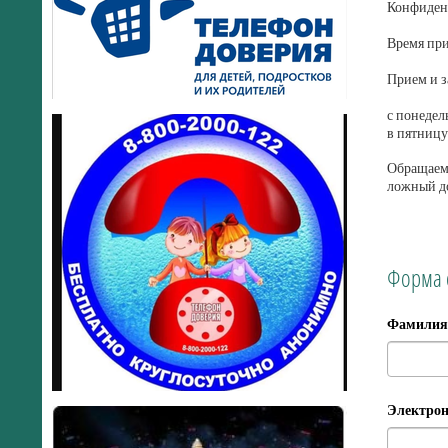
Конфиденц
Время при
Прием и з
с понедел
в пятницу
Обращаем 
ложный д
Форма 
Фамилия,
Электрон