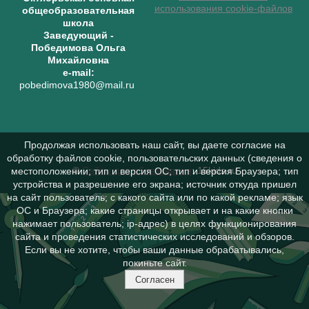
использования cookie-файлов
общеобразовательная
школа
Заведующий
-
Победимова Ольга
Михайловна
e-mail:
pobedimova1980@mail.ru
Продолжая использовать наш сайт, вы даете согласие на
обработку файлов cookie, пользовательских данных (сведения о
©
Сайты для образования
: 15kids.ru
местоположении; тип и версия ОС; тип и версия Браузера; тип
устройства и разрешение его экрана; источник откуда пришел
на сайт пользователь; с какого сайта или по какой рекламе; язык
ОС и Браузера; какие страницы открывает и на какие кнопки
нажимает пользователь; ip-адрес) в целях функционирования
сайта и проведения статистических исследований и обзоров.
Если вы не хотите, чтобы ваши данные обрабатывались,
покиньте сайт.
Согласен