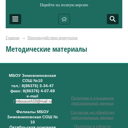
Перейти на полную версию
Главная
Противодействие коррупции
→
Методические материалы
МБОУ Зимовниковская
СОШ №10
тел.: 8(86376) 3-34-47
факс: 8(86376) 4-07-69
e-mail
Политика в отношении
:
mbousosh10@mail.ru
персональных данных
Филиалы МБОУ
Согласие на обработку
Зимовниковская СОШ №
персональных данных
10
Политика в области
Октябрьская основная