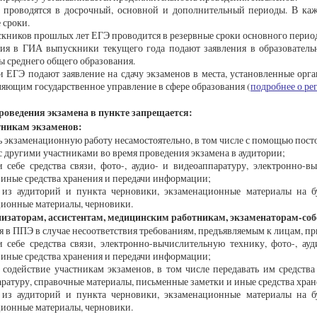
 проводятся в досрочный, основной и дополнительный периоды. В каж
 сроки.
кников прошлых лет ЕГЭ проводится в резервные сроки основного период
тия в ГИА выпускники текущего года подают заявления в образователь
 среднего общего образования.
 ЕГЭ подают заявление на сдачу экзаменов в места, установленные орг
яющим государственное управление в сфере образования (
подробнее о ре
роведения экзамена в пункте запрещается:
тникам экзаменов:
 экзаменационную работу несамостоятельно, в том числе с помощью пост
с другими участниками во время проведения экзамена в аудитории;
 себе средства связи, фото-, аудио- и видеоаппаратуру, электронно-
 иные средства хранения и передачи информации;
 из аудиторий и пункта черновики, экзаменационные материалы на б
ионные материалы, черновики.
низаторам, ассистентам, медицинским работникам, экзаменаторам-со
я в ППЭ в случае несоответствия требованиям, предъявляемым к лицам, п
 себе средства связи, электронно-вычислительную технику, фото-, ау
 иные средства хранения и передачи информации;
 содействие участникам экзаменов, в том числе передавать им средства
ратуру, справочные материалы, письменные заметки и иные средства хра
 из аудиторий и пункта черновики, экзаменационные материалы на б
ионные материалы, черновики.