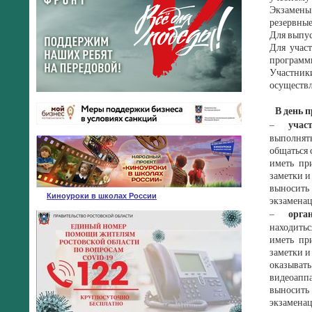
Экзамены
резервные
Для выпус
Для учас
программы
Участники
осуществл
В день п
учас
–
выполнять
общаться 
иметь при
заметки и
выносить
Киноуроки в школах России
экзаменац
орга
–
находитьс
иметь при
заметки и
оказывать
видеоаппа
выносить
экзаменац