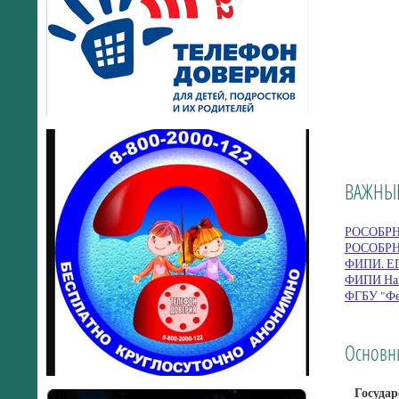
ВАЖНЫ
РОСОБРН
РОСОБР
ФИПИ. Е
ФИПИ Нав
ФГБУ "Фе
Основн
Государс