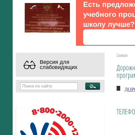
Есть предлож
учебного проц
школу лучше?
Главная
Версия для
Дорожна
слабовидящих
програ
ДОРО
ТЕЛЕФО