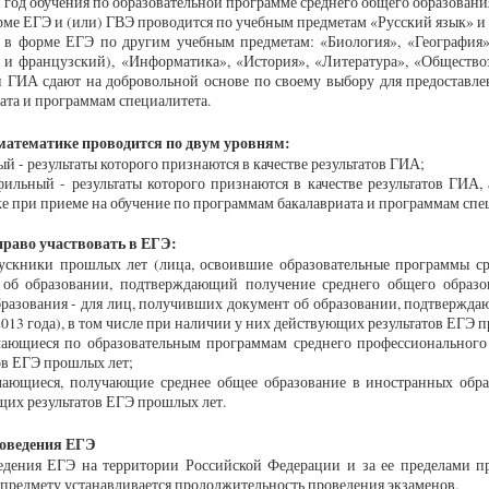
 год обучения по образовательной программе среднего общего образовани
ме ЕГЭ и (или) ГВЭ проводится по учебным предметам «Русский язык» и 
 в форме ЕГЭ по другим учебным предметам: «Биология», «География»,
 и французский), «Информатика», «История», «Литература», «Общество
 ГИА сдают на добровольной основе по своему выбору для предоставле
ата и программам специалитета.
атематике проводится по двум уровням:
 - результаты которого признаются в качестве результатов ГИА;
ный - результаты которого признаются в качестве результатов ГИА, а
е при приеме на обучение по программам бакалавриата и программам спе
аво участвовать в ЕГЭ:
ники прошлых лет (лица, освоившие образовательные программы ср
 об образовании, подтверждающий получение среднего общего образов
разования - для лиц, получивших документ об образовании, подтверждаю
2013 года), в том числе при наличии у них действующих результатов ЕГЭ 
щиеся по образовательным программам среднего профессионального 
ов ЕГЭ прошлых лет;
щиеся, получающие среднее общее образование в иностранных образ
их результатов ЕГЭ прошлых лет.
оведения ЕГЭ
едения ЕГЭ на территории Российской Федерации и за ее пределами пр
предмету устанавливается продолжительность проведения экзаменов.