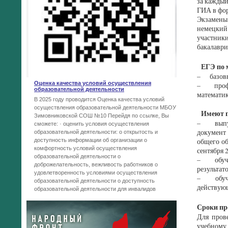
за каждый
ГИА в фор
Экзамены
немецкий
участники
бакалаври
ЕГЭ по м
– базовый
Оценка качества условий осуществления
– профиль
образовательной деятельности
математик
В 2025 году проводится Оценка качества условий
осуществления образовательной деятельности МБОУ
Имеют пр
Зимовниковской СОШ №10 Перейдя по ссылке, Вы
– выпуск
сможете: · оценить условия осуществления
документ
образовательной деятельности: o открытость и
доступность информации об организации o
общего об
комфортность условий осуществления
сентября 
образовательной деятельности o
– обучаю
доброжелательность, вежливость работников o
результат
удовлетворенность условиями осуществления
– обучаю
образовательной деятельности o доступность
действующ
образовательной деятельности для инвалидов
Сроки пр
Для пров
учебному 