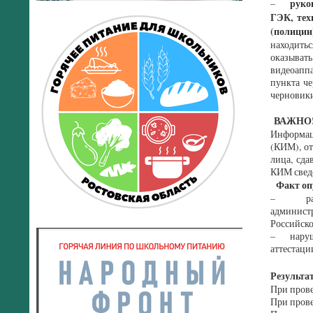
руко
–
ГЭК, тех
(полиции
находитьс
оказывать
видеоапп
пункта ч
черновик
ВАЖНО
Информац
(КИМ), от
лица, сда
КИМ свед
Факт опу
– разгла
администр
Российск
– нарушен
аттестаци
Результ
При прове
При прове