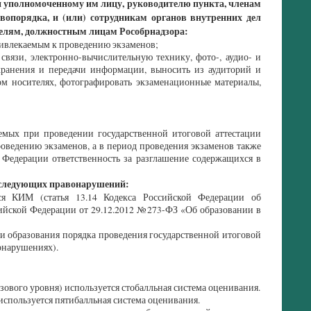
и уполномоченному им лицу, руководителю пункта, членам
опорядка, и (или) сотрудникам органов внутренних дел
елям, должностным лицам Рособрнадзора:
ривлекаемым к проведению экзаменов;
 связи, электронно-вычислительную технику, фото-, аудио- и
хранения и передачи информации, выносить из аудиторий и
м носителях, фотографировать экзаменационные материалы,
емых при проведении государственной итоговой аттестации
оведению экзаменов, а в период проведения экзаменов также
й Федерации ответственность за разглашение содержащихся в
 следующих правонарушений:
 КИМ (статья 13.14 Кодекса Российской Федерации об
сийской Федерации от 29.12.2012 №273-ФЗ «Об образовании в
 образования порядка проведения государственной итоговой
онарушениях).
ового уровня) используется стобалльная система оценивания.
используется пятибалльная система оценивания.