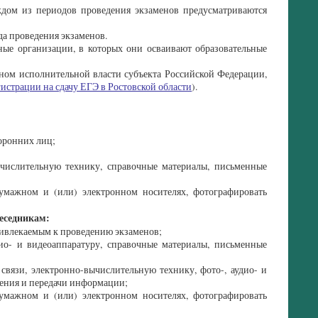
дом из периодов проведения экзаменов предусматриваются
а проведения экзаменов.
ные организации, в которых они осваивают образовательные
аном исполнительной власти субъекта Российской Федерации,
гистрации на сдачу ЕГЭ в Ростовской области
).
оронних лиц;
вычислительную технику, справочные материалы, письменные
умажном и (или) электронном носителях, фотографировать
беседникам:
ривлекаемым к проведению экзаменов;
дио- и видеоаппаратуру, справочные материалы, письменные
 связи, электронно-вычислительную технику, фото-, аудио- и
нения и передачи информации;
умажном и (или) электронном носителях, фотографировать