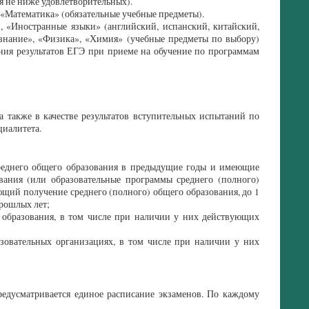
я не ниже удовлетворительных).
«Математика» (обязательные учебные предметы).
 «Иностранные языки» (английский, испанский, китайский,
знание», «Физика», «Химия» (учебные предметы по выбору)
ния результатов ЕГЭ при приеме на обучение по программам
 также в качестве результатов вступительных испытаний по
циалитета.
еднего общего образования в предыдущие годы и имеющие
ания (или образовательные программы среднего (полного)
щий получение среднего (полного) общего образования, до 1
прошлых лет;
образования, в том числе при наличии у них действующих
овательных организациях, в том числе при наличии у них
едусматривается единое расписание экзаменов. По каждому