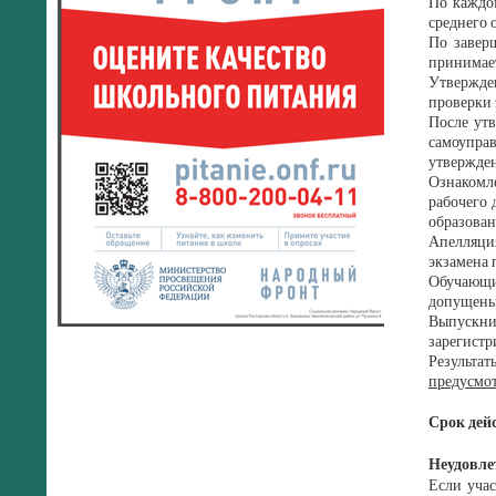
По каждом
среднего 
По завер
принимает
Утвержден
проверки 
После утв
самоуправ
утвержден
Ознакомле
рабочего 
образован
Апелляци
экзамена 
Обучающи
допущены 
Выпускни
зарегистр
Результа
предусмо
Срок дей
Неудовле
Если учас