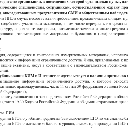
водителю организации, в помещениях которой организован пункт, ил
ническим специалистам, сотрудникам, осуществляющим охрану прав
), аккредитованным представителям СМИ и общественным наблюдат
я в ППЭ в случае несоответствия требованиям, предъявляемым к лицам, п
 содействие участникам экзаменов, в том числе передавать им средства
аратуру, справочные материалы, письменные заметки и иные средства 
ерновики, экзаменационные материалы на бумажном и (или) электронно
и.
!
ия, содержащаяся в контрольных измерительных материалах, использу
носится к информации ограниченного доступа. Лица, привлекаемые к пр
вавшие экзамены, несут в соответствии с законодательством Российско
ений.
бликования КИМ в Интернет свидетельствует о наличии признаков
шение информации ограниченного доступа, к которой относятся
ативных правонарушениях, часть 11 статьи 59 федерального закона Рос
ой Федерации»);
ие установленного законодательством Российской Федерации в области
и (статья 19.30 Кодекса Российской Федерации об административных прав
аты ГИА
дении ЕГЭ по учебным предметам (за исключением ЕГЭ по математике баз
дении ЕГЭ по математике базового уровня, а также при проведении ГВЭ, 