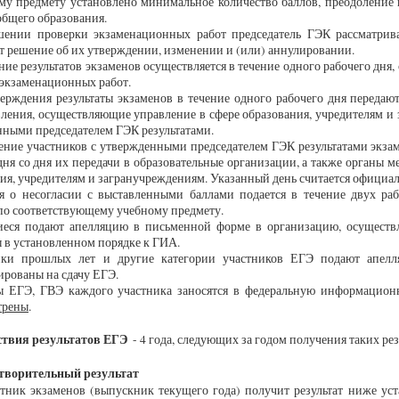
у предмету установлено минимальное количество баллов, преодоление 
общего образования.
шении проверки экзаменационных работ председатель ГЭК рассматрива
 решение об их утверждении, изменении и (или) аннулировании.
ие результатов экзаменов осуществляется в течение одного рабочего дня
экзаменационных работ.
ерждения результаты экзаменов в течение одного рабочего дня передают
ления, осуществляющие управление в сфере образования, учредителям и 
ными председателем ГЭК результатами.
ние участников с утвержденными председателем ГЭК результатами экзам
дня со дня их передачи в образовательные организации, а также органы 
ия, учредителям и загранучреждениям. Указанный день считается официал
я о несогласии с выставленными баллами подается в течение двух раб
по соответствующему учебному предмету.
еся подают апелляцию в письменной форме в организацию, осуществл
в установленном порядке к ГИА.
ки прошлых лет и другие категории участников ЕГЭ подают апелл
ированы на сдачу ЕГЭ.
ты ЕГЭ, ГВЭ каждого участника заносятся в федеральную информацио
трены
.
ствия результатов ЕГЭ
- 4 года, следующих за годом получения таких рез
творительный результат
тник экзаменов (выпускник текущего года) получит результат ниже ус