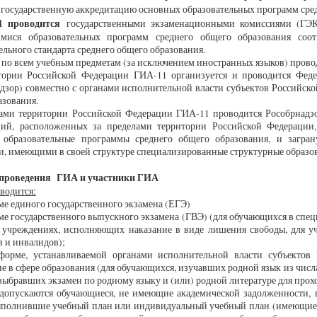
государственную аккредитацию основных образовательных программ сре
проводится
государственными экзаменационными комиссиями (ГЭК
мися образовательных программ среднего общего образования соот
ельного стандарта среднего общего образования.
по всем учебным предметам (за исключением иностранных языков) проводя
тории Российской Федерации ГИА-11 организуется и проводится Феде
дзор) совместно с органами исполнительной власти субъектов Российск
азования.
лами территории Российской Федерации ГИА-11 проводится Рособрнадзо
ций, расположенных за пределами территории Российской Федераци
 образовательные программы среднего общего образования, и загра
, имеющими в своей структуре специализированные структурные образов
роведения ГИА и участники ГИА
одится:
 единого государственного экзамена (ЕГЭ)
 государственного выпускного экзамена (ГВЭ) (для обучающихся в спец
в учреждениях, исполняющих наказание в виде лишения свободы, для у
 и инвалидов);
е, устанавливаемой органами исполнительной власти субъектов Р
е в сфере образования (для обучающихся, изучавших родной язык из числ
выбравших экзамен по родному языку и (или) родной литературе для про
пускаются обучающиеся, не имеющие академической задолженности, в 
ыполнившие учебный план или индивидуальный учебный план (имеющие г