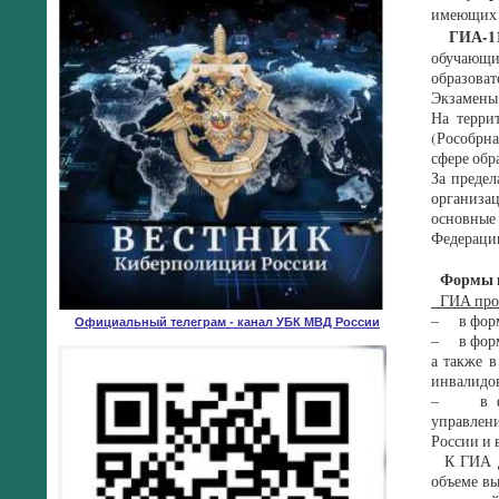
имеющих 
ГИА-11 
обучающи
образоват
Экзамены 
На терри
(Рособрна
сфере обр
За преде
организа
основные
Федерации
Формы п
ГИА пров
– в форме
Официальный телеграм - канал УБК МВД России
– в форме
а также 
инвалидов
– в форм
управлени
России и 
К ГИА до
объеме в