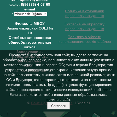
факс: 8(86376) 4-07-69
e-mail
Политика в отношении
:
mbousosh10@mail.ru
персональных данных
Филиалы МБОУ
Согласие на обработку
Зимовниковская СОШ №
персональных данных
10
Политика в области
Октябрьская основная
использования cookie-файлов
общеобразовательная
школа
Заведующий
-
Продолжая использовать наш сайт, вы даете согласие на
Победимова Ольга
обработку файлов cookie, пользовательских данных (сведения о
Михайловна
местоположении; тип и версия ОС; тип и версия Браузера; тип
e-mail:
устройства и разрешение его экрана; источник откуда пришел
pobedimova1980@mail.ru
на сайт пользователь; с какого сайта или по какой рекламе; язык
ОС и Браузера; какие страницы открывает и на какие кнопки
нажимает пользователь; ip-адрес) в целях функционирования
сайта и проведения статистических исследований и обзоров.
Если вы не хотите, чтобы ваши данные обрабатывались,
покиньте сайт.
©
Сайты для образования
: 15kids.ru
Согласен