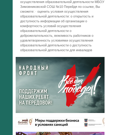
осуществления образовательной деятельности МБОУ
Зимовниковской СОШ №10 Перейдя по ссылке, Вы
сможете: · оценить условия осуществления
образовательной деятельности: o открытость и
доступность информации об организации o
комфортность условий осуществления
образовательной деятельности o
доброжелательность, вежливость работников o
удовлетворенность условиями осуществления
образовательной деятельности o доступность
образовательной деятельности для инвалидов