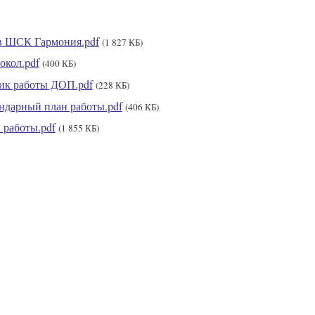
в ШСК Гармония.pdf
(1 827 КБ)
окол.pdf
(400 КБ)
ик работы ДОП.pdf
(228 КБ)
ндарный план работы.pdf
(406 КБ)
 работы.pdf
(1 855 КБ)