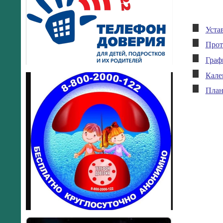
Уста
Прот
Граф
Кале
План