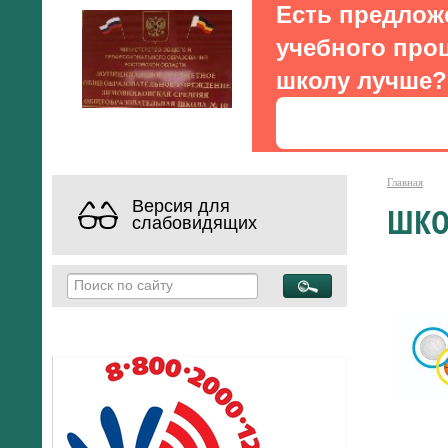
Есть предлож
учебного проц
школу лучше?
Главная
Версия для
ШКО
слабовидящих