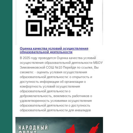
Оценка качества условий осуществления
образовательной деятельности
В 2025 году проводится Оценка качества условий
осуществления образовательной деятельности МБОУ
Зимовниковской СОШ №10 Перейдя по ссылке, Вы
сможете: · оценить условия осуществления
образовательной деятельности: o открытость и
доступность информации об организации o
комфортность условий осуществления
образовательной деятельности o
доброжелательность, вежливость работников o
удовлетворенность условиями осуществления
образовательной деятельности o доступность
образовательной деятельности для инвалидов