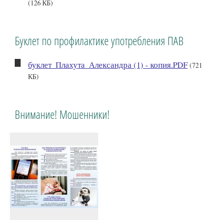
(126 КБ)
Буклет по профилактике употребления ПАВ
буклет_Плахута_Александра (1) - копия.PDF
(721
КБ)
Внимание! Мошенники!