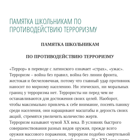
ПАМЯТКА ШКОЛЬНИКАМ ПО
ПРОТИВОДЕЙСТВИЮ ТЕРРОРИЗМУ
ПАМЯТКА ШКОЛЬНИКАМ
ПО ПРОТИВОДЕЙСТВИЮ ТЕРРОРИЗМУ
«Террор» в переводе с латинского означает «страх», «ужас».
Терроризм – война без правил, война без линии фронта,
жестокая и бесчеловечная, потому что главный удар противник
наносит по мирному населению. Ни этических, ни моральных
границ у терроризма нет. Террористы ни перед чем не
останавливаются для достижения своих целей. Наоборот,
чтобы максимально привлечь к себе внимание, посеять панику
среди населения, они наращивают масштабы и дерзость своих
акций, стремятся увеличить количество жертв.
Терроризм называют чумой ХХ века. В условиях быстрого
совершенствования разных видов оружия, прежде всего
оружия массового поражения, терроризм подобно смертельной
болезни распространился по всей планете. И в XXI веке никто