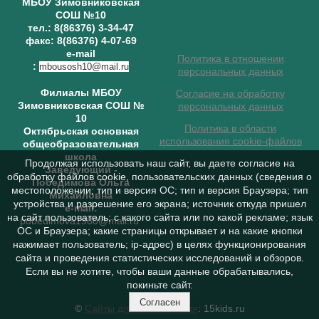
МБОУ Зимовниковская
СОШ №10
тел.: 8(86376) 3-34-47
факс: 8(86376) 4-07-69
e-mail
Политика в отношении
:
mbousosh10@mail.ru
персональных данных
Филиалы МБОУ
Согласие на обработку
Зимовниковская СОШ №
персональных данных
10
Политика в области
Октябрьская основная
использования cookie-файлов
общеобразовательная
школа
Продолжая использовать наш сайт, вы даете согласие на
Заведующий
-
обработку файлов cookie, пользовательских данных (сведения о
Победимова Ольга
местоположении; тип и версия ОС; тип и версия Браузера; тип
Михайловна
устройства и разрешение его экрана; источник откуда пришел
e-mail:
на сайт пользователь; с какого сайта или по какой рекламе; язык
pobedimova1980@mail.ru
ОС и Браузера; какие страницы открывает и на какие кнопки
нажимает пользователь; ip-адрес) в целях функционирования
сайта и проведения статистических исследований и обзоров.
Если вы не хотите, чтобы ваши данные обрабатывались,
покиньте сайт.
Согласен
©
Сайты для образования
: 15kids.ru