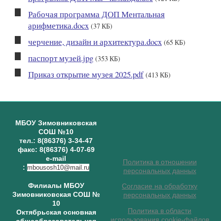
Рабочая программа ДОП Ментальная
арифметика.docx
(37 КБ)
черчение, дизайн и архитектура.docx
(65 КБ)
паспорт музей.jpg
(353 КБ)
Приказ открытие музея 2025.pdf
(413 КБ)
МБОУ Зимовниковская
СОШ №10
тел.: 8(86376) 3-34-47
факс: 8(86376) 4-07-69
e-mail
Политика в отношении
:
mbousosh10@mail.ru
персональных данных
Филиалы МБОУ
Согласие на обработку
Зимовниковская СОШ №
персональных данных
10
Политика в области
Октябрьская основная
использования cookie-файлов
общеобразовательная