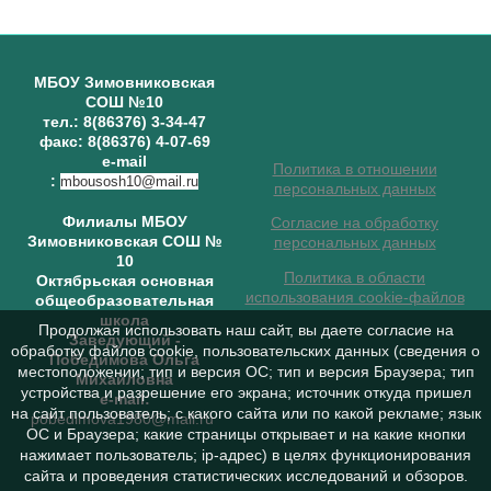
МБОУ Зимовниковская
СОШ №10
тел.: 8(86376) 3-34-47
факс: 8(86376) 4-07-69
e-mail
Политика в отношении
:
mbousosh10@mail.ru
персональных данных
Филиалы МБОУ
Согласие на обработку
Зимовниковская СОШ №
персональных данных
10
Политика в области
Октябрьская основная
использования cookie-файлов
общеобразовательная
школа
Продолжая использовать наш сайт, вы даете согласие на
Заведующий
-
обработку файлов cookie, пользовательских данных (сведения о
Победимова Ольга
местоположении; тип и версия ОС; тип и версия Браузера; тип
Михайловна
устройства и разрешение его экрана; источник откуда пришел
e-mail:
на сайт пользователь; с какого сайта или по какой рекламе; язык
pobedimova1980@mail.ru
ОС и Браузера; какие страницы открывает и на какие кнопки
нажимает пользователь; ip-адрес) в целях функционирования
сайта и проведения статистических исследований и обзоров.