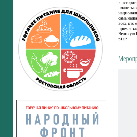
в истории
планеты о
националь
сама наша
всех, кто 
прямая за
Великую П
p1ai/
Меропр