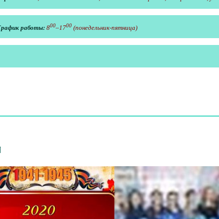
00
00
График работы:
8
–17
(понедельник-пятница)
и