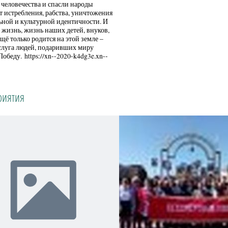
 человечества и спасли народы
т истребления, рабства, уничтожения
ной и культурной идентичности. И
 жизнь, жизнь наших детей, внуков,
ещё только родится на этой земле –
слуга людей, подаривших миру
обеду. https://xn--2020-k4dg3e.xn--
иятия