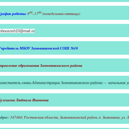
00
00
8
–17
(понедельник-пятница)
График работы:
mbousosh10@mail.ru
Учредитель МБОУ Зимовниковской СОШ №1
0
управление образования Зимовниковского района
заместитель главы Администрации Зимовниковского района — начальник у
Кулешова Людмила Ивановна
Адрес:
347460, Ростовская область, Зимовниковский район, п. Зимовники, ул. 