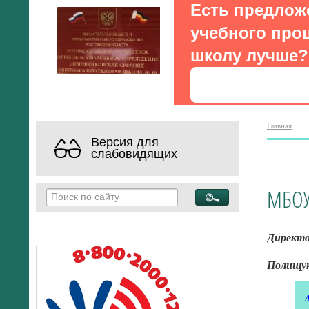
Есть предлож
учебного проц
школу лучше?
Главная
Версия для
слабовидящих
МБОУ
Директ
Полищук