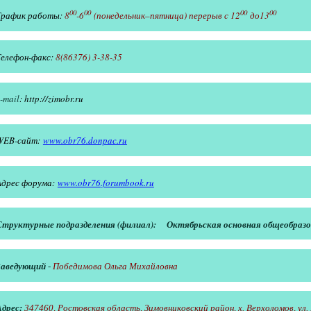
00
00
00
00
График работы:
8
-6
(понедельник–пятница) перерыв с 12
до13
Телефон-факс:
8(86376) 3-38-35
-mail
: http://zimobr.ru
WEB-сайт:
www.obr76.donpac.ru
Адрес форума:
www.obr76.forumbook.ru
Структурные подразделения (филиал):
Октябрьская основная общеобраз
Заведующий
-
Победимова Ольга Михайловна
Адрес:
347460, Ростовская область, Зимовниковский район, х. Верхоломов, ул.