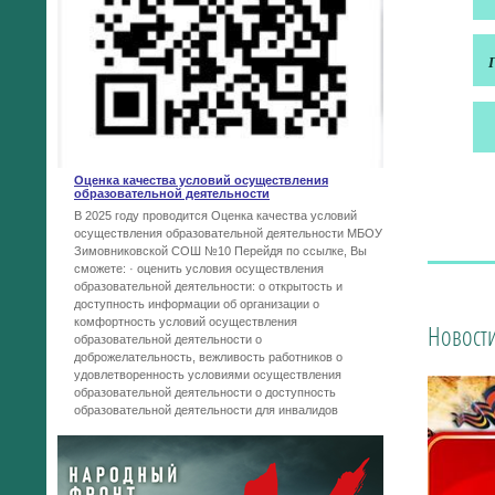
Оценка качества условий осуществления
образовательной деятельности
В 2025 году проводится Оценка качества условий
осуществления образовательной деятельности МБОУ
Зимовниковской СОШ №10 Перейдя по ссылке, Вы
сможете: · оценить условия осуществления
образовательной деятельности: o открытость и
доступность информации об организации o
комфортность условий осуществления
Новост
образовательной деятельности o
доброжелательность, вежливость работников o
удовлетворенность условиями осуществления
образовательной деятельности o доступность
образовательной деятельности для инвалидов