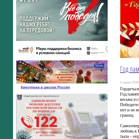
Год пам
4 июня 2020 
Киноуроки в школах России
Гордиться
Год памят
весьма ус
Победител
нет и не 
границ.
Самоотвер
любовь к 
тыла – оп