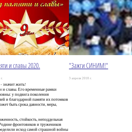
яти и славы 2020.
"Зажги СИНИМ!"
г.
3 апреля 2018 г.
 - значит жить!
и и славы. Его временные рамки
ловны: у подвига поколения
ей и благодарной памяти их потомков
может быть срока давности, меры,
женность, стойкость, неподдельная
Родине фронтовиков и тружеников
ределили исход самой страшной войны