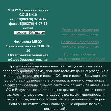
МБОУ Зимовниковская
СОШ №10
тел.: 8(86376) 3-34-47
факс: 8(86376) 4-07-69
e-mail
Политика в отношении
:
mbousosh10@mail.ru
персональных данных
Филиалы МБОУ
Согласие на обработку
Зимовниковская СОШ №
персональных данных
10
Политика в области
Октябрьская основная
использования cookie-файлов
общеобразовательная
школа
Продолжая использовать наш сайт, вы даете согласие на
Заведующий
-
обработку файлов cookie, пользовательских данных (сведения о
Победимова Ольга
местоположении; тип и версия ОС; тип и версия Браузера; тип
Михайловна
устройства и разрешение его экрана; источник откуда пришел
e-mail:
на сайт пользователь; с какого сайта или по какой рекламе; язык
pobedimova1980@mail.ru
ОС и Браузера; какие страницы открывает и на какие кнопки
нажимает пользователь; ip-адрес) в целях функционирования
сайта и проведения статистических исследований и обзоров.
Если вы не хотите, чтобы ваши данные обрабатывались,
покиньте сайт.