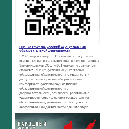
Оценка качества условий осуществления
образовательной деятельности
В 2025 году проводится Оценка качества условий
осуществления образовательной деятельности МБОУ
Зимовниковской СОШ №10 Перейдя по ссылке, Вы
сможете: · оценить условия осуществления
образовательной деятельности: o открытость и
доступность информации об организации o
комфортность условий осуществления
образовательной деятельности o
доброжелательность, вежливость работников o
удовлетворенность условиями осуществления
образовательной деятельности o доступность
образовательной деятельности для инвалидов