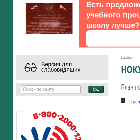
Есть предлож
учебного проц
школу лучше?
Главная
Версия для
НОК
слабовидящих
План по
План