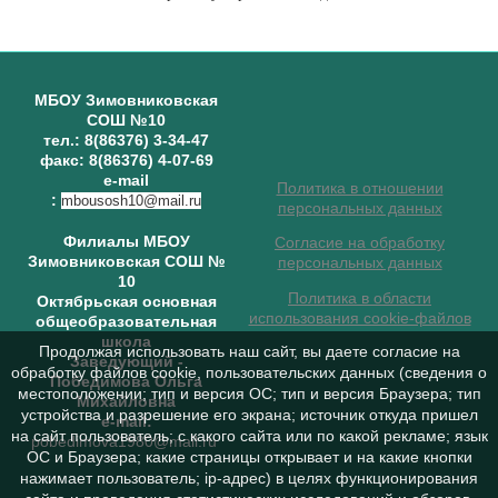
МБОУ Зимовниковская
СОШ №10
тел.: 8(86376) 3-34-47
факс: 8(86376) 4-07-69
e-mail
Политика в отношении
:
mbousosh10@mail.ru
персональных данных
Филиалы МБОУ
Согласие на обработку
Зимовниковская СОШ №
персональных данных
10
Политика в области
Октябрьская основная
использования cookie-файлов
общеобразовательная
школа
Продолжая использовать наш сайт, вы даете согласие на
Заведующий
-
обработку файлов cookie, пользовательских данных (сведения о
Победимова Ольга
местоположении; тип и версия ОС; тип и версия Браузера; тип
Михайловна
устройства и разрешение его экрана; источник откуда пришел
e-mail:
на сайт пользователь; с какого сайта или по какой рекламе; язык
pobedimova1980@mail.ru
ОС и Браузера; какие страницы открывает и на какие кнопки
нажимает пользователь; ip-адрес) в целях функционирования