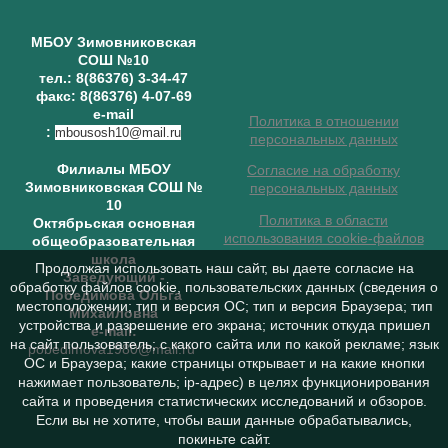
МБОУ Зимовниковская
СОШ №10
тел.: 8(86376) 3-34-47
факс: 8(86376) 4-07-69
e-mail
Политика в отношении
:
mbousosh10@mail.ru
персональных данных
Филиалы МБОУ
Согласие на обработку
Зимовниковская СОШ №
персональных данных
10
Политика в области
Октябрьская основная
использования cookie-файлов
общеобразовательная
школа
Продолжая использовать наш сайт, вы даете согласие на
Заведующий
-
обработку файлов cookie, пользовательских данных (сведения о
Победимова Ольга
местоположении; тип и версия ОС; тип и версия Браузера; тип
Михайловна
устройства и разрешение его экрана; источник откуда пришел
e-mail:
на сайт пользователь; с какого сайта или по какой рекламе; язык
pobedimova1980@mail.ru
ОС и Браузера; какие страницы открывает и на какие кнопки
нажимает пользователь; ip-адрес) в целях функционирования
сайта и проведения статистических исследований и обзоров.
Если вы не хотите, чтобы ваши данные обрабатывались,
покиньте сайт.