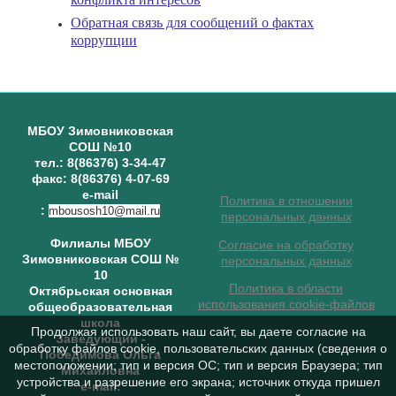
Обратная связь для сообщений о фактах
коррупции
МБОУ Зимовниковская
СОШ №10
тел.: 8(86376) 3-34-47
факс: 8(86376) 4-07-69
e-mail
Политика в отношении
:
mbousosh10@mail.ru
персональных данных
Филиалы МБОУ
Согласие на обработку
Зимовниковская СОШ №
персональных данных
10
Политика в области
Октябрьская основная
использования cookie-файлов
общеобразовательная
школа
Продолжая использовать наш сайт, вы даете согласие на
Заведующий
-
обработку файлов cookie, пользовательских данных (сведения о
Победимова Ольга
местоположении; тип и версия ОС; тип и версия Браузера; тип
Михайловна
устройства и разрешение его экрана; источник откуда пришел
e-mail: