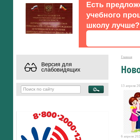
Есть предлож
учебного проц
школу лучше?
Главная
Версия для
Нов
слабовидящих
13 апреля 20
6 апреля 202