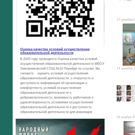
21 декабря 2
Оценка качества условий осуществления
образовательной деятельности
В 2025 году проводится Оценка качества условий
осуществления образовательной деятельности МБОУ
14 декабря 2
Зимовниковской СОШ №10 Перейдя по ссылке, Вы
сможете: · оценить условия осуществления
образовательной деятельности: o открытость и
доступность информации об организации o
комфортность условий осуществления
образовательной деятельности o
доброжелательность, вежливость работников o
удовлетворенность условиями осуществления
образовательной деятельности o доступность
образовательной деятельности для инвалидов
29 ноября 20