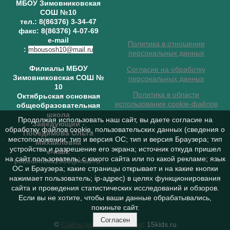
МБОУ Зимовниковская
СОШ №10
тел.: 8(86376) 3-34-47
факс: 8(86376) 4-07-69
e-mail
Политика в отношении
:
mbousosh10@mail.ru
персональных данных
Филиалы МБОУ
Согласие на обработку
Зимовниковская СОШ №
персональных данных
10
Политика в области
Октябрьская основная
использования cookie-файлов
общеобразовательная
школа
Продолжая использовать наш сайт, вы даете согласие на
Заведующий
-
обработку файлов cookie, пользовательских данных (сведения о
Победимова Ольга
местоположении; тип и версия ОС; тип и версия Браузера; тип
Михайловна
устройства и разрешение его экрана; источник откуда пришел
e-mail:
на сайт пользователь; с какого сайта или по какой рекламе; язык
pobedimova1980@mail.ru
ОС и Браузера; какие страницы открывает и на какие кнопки
нажимает пользователь; ip-адрес) в целях функционирования
сайта и проведения статистических исследований и обзоров.
Если вы не хотите, чтобы ваши данные обрабатывались,
покиньте сайт.
Согласен
©
Сайты для образования
: 15kids.ru