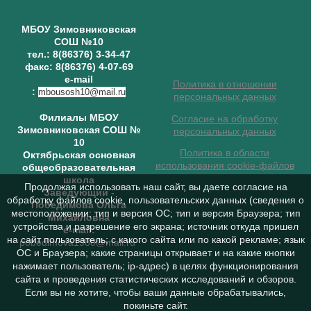
МБОУ Зимовниковская
СОШ №10
тел.: 8(86376) 3-34-47
факс: 8(86376) 4-07-69
e-mail
Политика в отношении
:
mbousosh10@mail.ru
персональных данных
Филиалы МБОУ
Согласие на обработку
Зимовниковская СОШ №
персональных данных
10
Политика в области
Октябрьская основная
использования cookie-файлов
общеобразовательная
школа
Продолжая использовать наш сайт, вы даете согласие на
Заведующий
-
обработку файлов cookie, пользовательских данных (сведения о
Победимова Ольга
местоположении; тип и версия ОС; тип и версия Браузера; тип
Михайловна
устройства и разрешение его экрана; источник откуда пришел
e-mail:
на сайт пользователь; с какого сайта или по какой рекламе; язык
pobedimova1980@mail.ru
ОС и Браузера; какие страницы открывает и на какие кнопки
нажимает пользователь; ip-адрес) в целях функционирования
сайта и проведения статистических исследований и обзоров.
Если вы не хотите, чтобы ваши данные обрабатывались,
покиньте сайт.