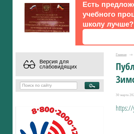
Есть предлож
учебного проц
школу лучше?
Главная
→
Версия для
Пуб
слабовидящих
Зим
30 марта 202
https:/