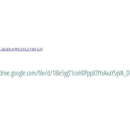
adi.sk/d/LwWL01Lx74D-LQ
/drive.google.com/file/d/1lBe5ygT1cnH0PppX7tYxAxaYSyVA_