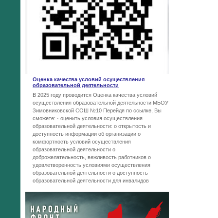
Оценка качества условий осуществления
образовательной деятельности
В 2025 году проводится Оценка качества условий
осуществления образовательной деятельности МБОУ
Зимовниковской СОШ №10 Перейдя по ссылке, Вы
сможете: · оценить условия осуществления
образовательной деятельности: o открытость и
доступность информации об организации o
комфортность условий осуществления
образовательной деятельности o
доброжелательность, вежливость работников o
удовлетворенность условиями осуществления
образовательной деятельности o доступность
образовательной деятельности для инвалидов