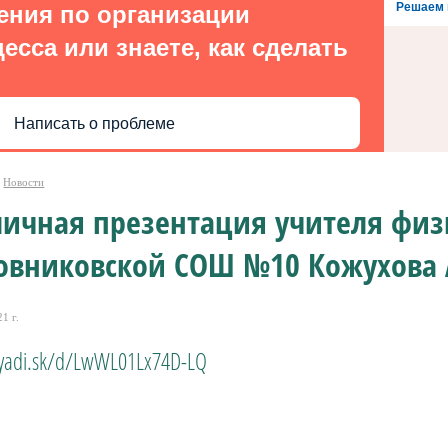
Решаем 
ения по организации
есса или знаете, как сделать
Написать о проблеме
Новости
личная презентация учителя физ
овниковской СОШ №10 Кожухова 
1 г.
/yadi.sk/d/LwWL01Lx74D-LQ