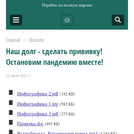
Перейти на полную версию
Главная
Новости
→
Наш долг - сделать прививку!
Остановим пандемию вместе!
22 июля 2021 г.
Инфографика 2.pdf
(182 КБ)
Инфографика 1.jpg
(582 КБ)
Инфографика 3.pdf
(275 КБ)
Памятка.doc
(492 КБ)
Радиобеседа_Вакцинация ковид.mp3
(1 154 КБ)