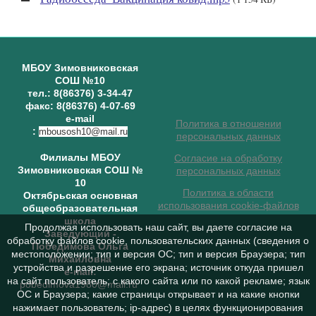
МБОУ Зимовниковская
СОШ №10
тел.: 8(86376) 3-34-47
факс: 8(86376) 4-07-69
e-mail
Политика в отношении
:
mbousosh10@mail.ru
персональных данных
Филиалы МБОУ
Согласие на обработку
Зимовниковская СОШ №
персональных данных
10
Политика в области
Октябрьская основная
использования cookie-файлов
общеобразовательная
школа
Продолжая использовать наш сайт, вы даете согласие на
Заведующий
-
обработку файлов cookie, пользовательских данных (сведения о
Победимова Ольга
местоположении; тип и версия ОС; тип и версия Браузера; тип
Михайловна
устройства и разрешение его экрана; источник откуда пришел
e-mail:
на сайт пользователь; с какого сайта или по какой рекламе; язык
pobedimova1980@mail.ru
ОС и Браузера; какие страницы открывает и на какие кнопки
нажимает пользователь; ip-адрес) в целях функционирования