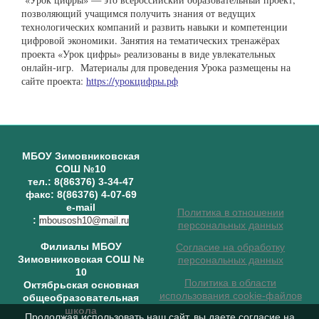
позволяющий учащимся получить знания от ведущих
технологических компаний и развить навыки и компетенции
цифровой экономики. Занятия на тематических тренажёрах
проекта «Урок цифры» реализованы в виде увлекательных
онлайн-игр. Материалы для проведения Урока размещены на
сайте проекта:
https://урокцифры.рф
МБОУ Зимовниковская
СОШ №10
тел.: 8(86376) 3-34-47
факс: 8(86376) 4-07-69
e-mail
Политика в отношении
:
mbousosh10@mail.ru
персональных данных
Филиалы МБОУ
Согласие на обработку
Зимовниковская СОШ №
персональных данных
10
Политика в области
Октябрьская основная
использования cookie-файлов
общеобразовательная
школа
Продолжая использовать наш сайт, вы даете согласие на