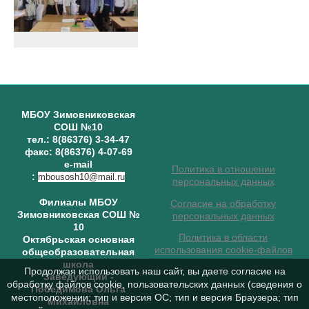
МБОУ Зимовниковская
СОШ №10
тел.: 8(86376) 3-34-47
факс: 8(86376) 4-07-69
e-mail
Политика в отношении
:
mbousosh10@mail.ru
персональных данных
Филиалы МБОУ
Согласие на обработку
Зимовниковская СОШ №
персональных данных
10
Политика в области
Октябрьская основная
использования cookie-файлов
общеобразовательная
школа
Продолжая использовать наш сайт, вы даете согласие на
Заведующий
-
обработку файлов cookie, пользовательских данных (сведения о
Победимова Ольга
местоположении; тип и версия ОС; тип и версия Браузера; тип
Михайловна