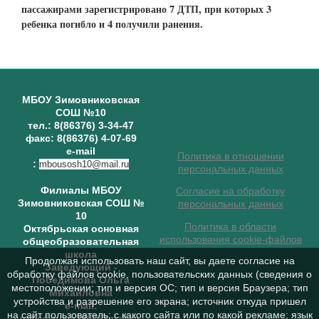
пассажирами зарегистрировано 7 ДТП, при которых 3
ребенка погибло и 4 получили ранения.
МБОУ Зимовниковская
СОШ №10
тел.: 8(86376) 3-34-47
факс: 8(86376) 4-07-69
e-mail
Политика в отношении
:
mbousosh10@mail.ru
персональных данных
Филиалы МБОУ
Согласие на обработку
Зимовниковская СОШ №
персональных данных
10
Политика в области
Октябрьская основная
использования cookie-файлов
общеобразовательная
школа
Продолжая использовать наш сайт, вы даете согласие на
Заведующий
-
обработку файлов cookie, пользовательских данных (сведения о
Победимова Ольга
местоположении; тип и версия ОС; тип и версия Браузера; тип
Михайловна
устройства и разрешение его экрана; источник откуда пришел
e-mail:
на сайт пользователь; с какого сайта или по какой рекламе; язык
pobedimova1980@mail.ru