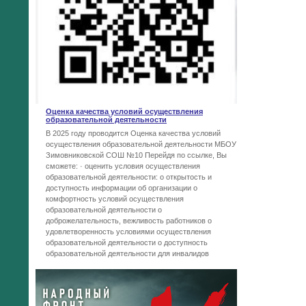
Оценка качества условий осуществления
образовательной деятельности
В 2025 году проводится Оценка качества условий
осуществления образовательной деятельности МБОУ
Зимовниковской СОШ №10 Перейдя по ссылке, Вы
сможете: · оценить условия осуществления
образовательной деятельности: o открытость и
доступность информации об организации o
комфортность условий осуществления
образовательной деятельности o
доброжелательность, вежливость работников o
удовлетворенность условиями осуществления
образовательной деятельности o доступность
образовательной деятельности для инвалидов