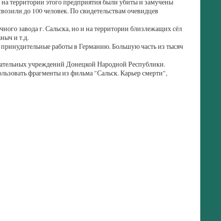
о на территории этого предприятия были убиты и замучены
свозили до 100 человек. По свидетельствам очевидцев
ного завода г. Сальска, но и на территории близлежащих сёл
ныч и т.д.
а принудительные работы в Германию. Большую часть из тысяч
зовательных учреждений Донецкой Народной Республики.
ьзовать фрагменты из фильма "Сальск. Карьер смерти",