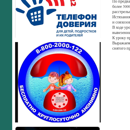
По предва
более 300
расстрелы
Истязания
и совхозо
В ходе ур
вывезенны
К уроку п
Выражаем 
снятого п