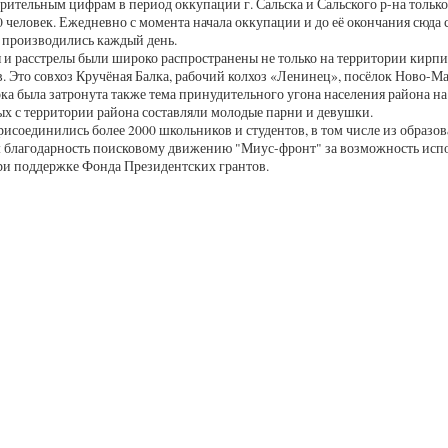
рительным цифрам в период оккупации г. Сальска и Сальского р-на тольк
0 человек. Ежедневно с момента начала оккупации и до её окончания сюда 
 производились каждый день.
 и расстрелы были широко распространены не только на территории кирпич
в. Это совхоз Кручёная Балка, рабочий колхоз «Ленинец», посёлок Ново-Ма
ока была затронута также тема принудительного угона населения района н
х с территории района составляли молодые парни и девушки.
рисоединились более 2000 школьников и студентов, в том числе из обра
благодарность поисковому движению "Миус-фронт" за возможность испол
ри поддержке Фонда Президентских грантов.