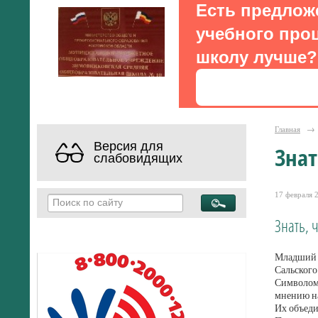
Есть предлож
учебного проц
школу лучше?
Главная
→
Версия для
Знат
слабовидящих
17 февраля 2
Знать, 
Младший н
Сальского
Символом 
мнению на
Их объеди