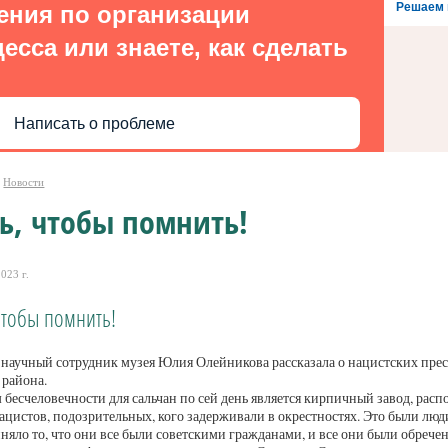
Решаем 
ения по организации
есса или знаете, как сделать
Написать о проблеме
Новости
ь, чтобы помнить!
023 г.
чтобы помнить!
аучный сотрудник музея Юлия Олейникова рассказала о нацистских прес
 района.
бесчеловечности для сальчан по сей день является кирпичный завод, расп
цистов, подозрительных, кого задерживали в окрестностях. Это были люди
няло то, что они все были советскими гражданами, и все они были обречен