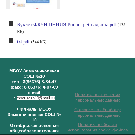
Буклет ФБУН ЦНИИЭ Роспотребнадзора.pdf
(138
КБ)
04.pdf
(544 КБ)
МБОУ Зимовниковская
СОШ №10
тел.: 8(86376) 3-34-47
факс: 8(86376) 4-07-69
e-mail
Политика в отношении
:
mbousosh10@mail.ru
персональных данных
Филиалы МБОУ
Согласие на обработку
Зимовниковская СОШ №
персональных данных
10
Политика в области
Октябрьская основная
использования cookie-файлов
общеобразовательная