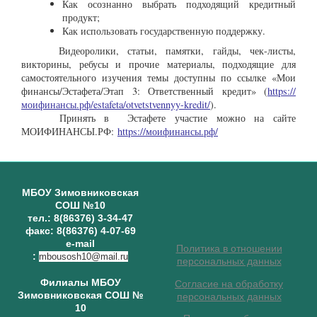
Как осознанно выбрать подходящий кредитный
продукт;
Как использовать государственную поддержку.
Видеоролики, статьи, памятки, гайды, чек-листы,
викторины, ребусы и прочие материалы, подходящие для
самостоятельного изучения темы доступны по ссылке «Мои
финансы/Эстафета/Этап 3: Ответственный кредит» (
https://
моифинансы.рф/estafeta/otvetstvennyy-kredit/
).
Принять в Эстафете участие можно на сайте
МОИФИНАНСЫ.РФ:
https://моифинансы.рф/
МБОУ Зимовниковская
СОШ №10
тел.: 8(86376) 3-34-47
факс: 8(86376) 4-07-69
e-mail
Политика в отношении
:
mbousosh10@mail.ru
персональных данных
Филиалы МБОУ
Согласие на обработку
Зимовниковская СОШ №
персональных данных
10