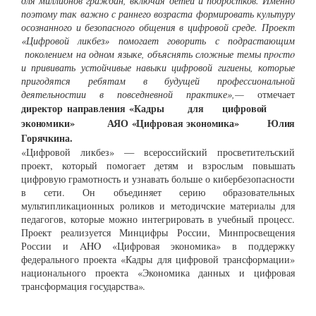
для миллионов граждан, включая детей и подростков. Именно
поэтому так важно с раннего возраста формировать культуру
осознанного и безопасного общения в цифровой среде. Проект
«Цифровой ликбез» помогает говорить с подрастающим
поколением на одном языке, объяснять сложные темы пpocтo
и прививать устойчивые навыки цифровой гигиены, которые
пригодятся ребятам в будущей профессиональной
деятельностии в повседневной практике»,—
отмечает
директор
направления
«Кадры
для
цифровой
экономики»
АЯО
«Цифровая
экономика»
Юлия
Горячкина.
«Цифровой ликбез» — всероссийский просветителъский
проект, который помогает детям и взрослым повышать
цифровую грамотность и узнавать больше о кибербезопасности
в сети. Он объединяет серию образовательных
мультипликационных роликов и методичские материалы для
педагогов, которые можно интегрировать в учебный процесс.
Проект реализуется Минцифры России, Минпросвещения
России и AHO «Цифровая экономика» в поддержку
федерального проекта «Кадры для цифровой трансформации»
национального проекта «Экономика данных и цифровая
трансформация
государства».