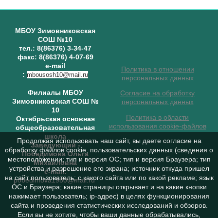
МБОУ Зимовниковская
СОШ №10
тел.: 8(86376) 3-34-47
факс: 8(86376) 4-07-69
e-mail
Политика в отношении
:
mbousosh10@mail.ru
персональных данных
Филиалы МБОУ
Согласие на обработку
Зимовниковская СОШ №
персональных данных
10
Политика в области
Октябрьская основная
использования cookie-файлов
общеобразовательная
школа
Продолжая использовать наш сайт, вы даете согласие на
Заведующий
-
обработку файлов cookie, пользовательских данных (сведения о
Победимова Ольга
местоположении; тип и версия ОС; тип и версия Браузера; тип
Михайловна
устройства и разрешение его экрана; источник откуда пришел
e-mail:
на сайт пользователь; с какого сайта или по какой рекламе; язык
pobedimova1980@mail.ru
ОС и Браузера; какие страницы открывает и на какие кнопки
нажимает пользователь; ip-адрес) в целях функционирования
сайта и проведения статистических исследований и обзоров.
Если вы не хотите, чтобы ваши данные обрабатывались,