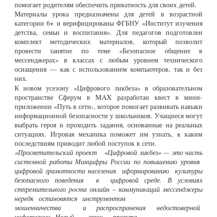
помогает родителям обеспечить приватность для своих детей.
Материалы урока предназначены для детей в возрастной
категории 6+ и верифицированы ФГБНУ «Институт изучения
детства, семьи и воспитания». Для педагогов подготовлен
комплект методических материалов, который позволит
провести занятие по теме «Безопасное общение в
мессенджерах» в классах с любым уровнем технического
оснащения — как с использованием компьютеров, так и без
них.
К новом усезону «Цифрового ликбеза» в образователъном
пространстве Сферум в MAX разработан квест в мини-
приложении «Путь в сети›, которое помогает развивать навыки
информационной безопасности у школьников. Учащиеся могут
выбрать героя и проходить задания, основанные на реальных
ситуациях. Игровая механика поможет им узнать, к каким
последствиям приводит любой поступок в сети.
«Просветительский проект «Цифровой ликбез» — это часть
системной работы Минцифры России по повышению уровня
цифровой грамотности населения иформированию культуры
безопасного поведения в цифровой среде. В условиях
стпремительного pocma онлайн – коммуникаций мессенджеры
нередк остановятся
инструментом
мошенничества и распроспранения недостоверной
информации.
Новый
сезон
проекта,