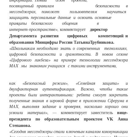
посвященный правилам
безопасности
в
мессенджерах, поможет пользовптелям научиться
защищать персональные данные и освоить
основные
принципы
безопасного
общения
в
директор
интернет-пространстве»,
комментирует
Департамента
развития
цифровых
компетенций
и
образования Минцифры России ТатьянаТрубникова.
«Школьникам необходимо знать о современных тегнологиях,
цифровой безопасности и грамотности. В новом сезоне
«Цифрового ликбеза» на npимере технологии мессенджера
MAX мы знакомим учащихся с такими
инструментами,
как «Безопасный режим», «Семейная защита» и
двухфакторная аутентификация. Важно, чтобы такие
проекты были интерактивными: ребята смогут закрепить
полученные знания в игровой форме в приложении Сферума в
MAX, выполняя задание
и проверяя, насколько хорошо они
вице-
усвоили материал», —
комментирует заместитель
президента по образовательным проектом VK Анна
Степанова.
«Сегодня мессенджеры стали ключевым каналом коммуникации