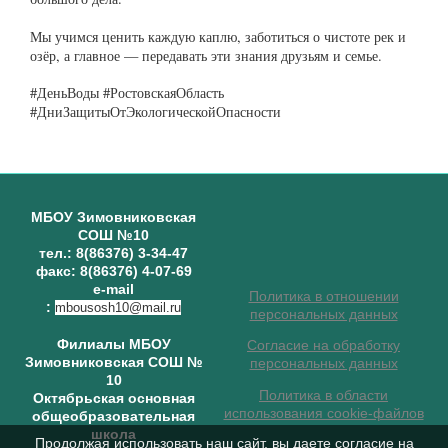
Мы учимся ценить каждую каплю, заботиться о чистоте рек и
озёр, а главное — передавать эти знания друзьям и семье.
#ДеньВоды #РостовскаяОбласть
#ДниЗащитыОтЭкологическойОпасности
МБОУ Зимовниковская
СОШ №10
тел.: 8(86376) 3-34-47
факс: 8(86376) 4-07-69
e-mail
Политика в отношении
:
mbousosh10@mail.ru
персональных данных
Филиалы МБОУ
Согласие на обработку
Зимовниковская СОШ №
персональных данных
10
Политика в области
Октябрьская основная
использования cookie-файлов
общеобразовательная
школа
Продолжая использовать наш сайт, вы даете согласие на