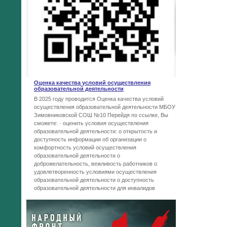
Оценка качества условий осуществления
образовательной деятельности
В 2025 году проводится Оценка качества условий
осуществления образовательной деятельности МБОУ
Зимовниковской СОШ №10 Перейдя по ссылке, Вы
сможете: · оценить условия осуществления
образовательной деятельности: o открытость и
доступность информации об организации o
комфортность условий осуществления
образовательной деятельности o
доброжелательность, вежливость работников o
удовлетворенность условиями осуществления
образовательной деятельности o доступность
образовательной деятельности для инвалидов