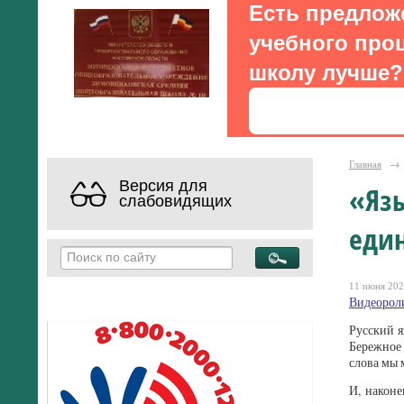
Есть предлож
учебного проц
школу лучше?
Главная
→
Версия для
«Язы
слабовидящих
еди
11 июня 202
Видеороли
Русский я
Бережное 
слова мы 
И, након