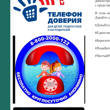
демонстри
с предста
В этом ви
Давайте с
#ДеньРус
#Единств
#Берегит
#ЯзыкКот
#ЧистыйР