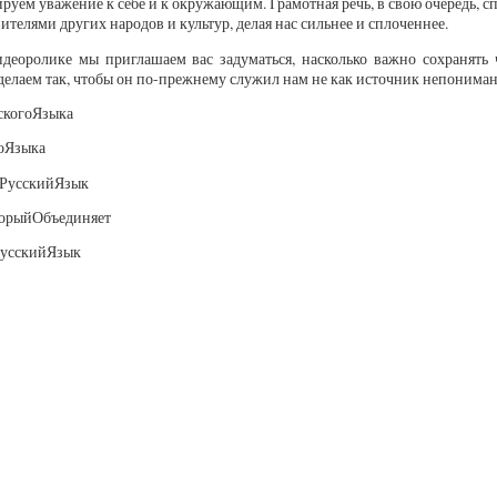
руем уважение к себе и к окружающим. Грамотная речь, в свою очередь,
вителями других народов и культур, делая нас сильнее и сплоченнее.
деоролике мы приглашаем вас задуматься, насколько важно сохранять 
делаем так, чтобы он по-прежнему служил нам не как источник непонимани
скогоЯзыка
оЯзыка
еРусскийЯзык
орыйОбъединяет
усскийЯзык