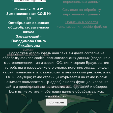
персональных данных
Филиалы МБОУ
Согласие на обработку
Зимовниковская СОШ №
персональных данных
10
Политика в области
Октябрьская основная
использования cookie-файлов
общеобразовательная
школа
Заведующий
-
Победимова Ольга
Михайловна
e-mail:
Продолжая использовать наш сайт, вы даете согласие на
pobedimova1980@mail.ru
обработку файлов cookie, пользовательских данных (сведения о
местоположении; тип и версия ОС; тип и версия Браузера; тип
устройства и разрешение его экрана; источник откуда пришел
на сайт пользователь; с какого сайта или по какой рекламе; язык
ОС и Браузера; какие страницы открывает и на какие кнопки
нажимает пользователь; ip-адрес) в целях функционирования
©
Сайты для образования
: 15kids.ru
сайта и проведения статистических исследований и обзоров.
Если вы не хотите, чтобы ваши данные обрабатывались,
покиньте сайт.
Согласен