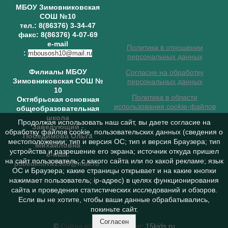
МБОУ Зимовниковская
СОШ №10
тел.: 8(86376) 3-34-47
факс: 8(86376) 4-07-69
e-mail
Политика в отношении
:
mbousosh10@mail.ru
персональных данных
Филиалы МБОУ
Согласие на обработку
Зимовниковская СОШ №
персональных данных
10
Политика в области
Октябрьская основная
использования cookie-файлов
общеобразовательная
школа
Продолжая использовать наш сайт, вы даете согласие на
Заведующий
-
обработку файлов cookie, пользовательских данных (сведения о
Победимова Ольга
местоположении; тип и версия ОС; тип и версия Браузера; тип
Михайловна
устройства и разрешение его экрана; источник откуда пришел
e-mail:
на сайт пользователь; с какого сайта или по какой рекламе; язык
pobedimova1980@mail.ru
ОС и Браузера; какие страницы открывает и на какие кнопки
нажимает пользователь; ip-адрес) в целях функционирования
сайта и проведения статистических исследований и обзоров.
Если вы не хотите, чтобы ваши данные обрабатывались,
покиньте сайт.
Согласен
©
Сайты для образования
: 15kids.ru