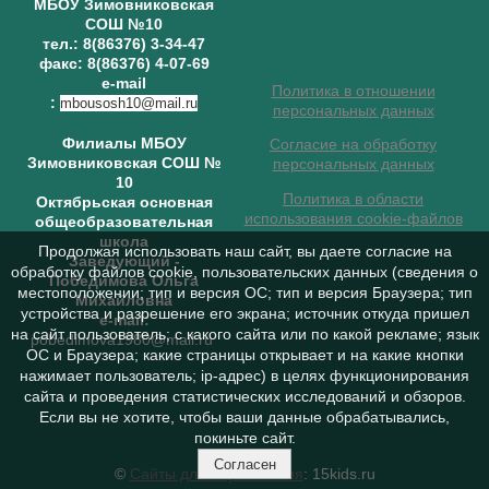
МБОУ Зимовниковская
СОШ №10
тел.: 8(86376) 3-34-47
факс: 8(86376) 4-07-69
e-mail
Политика в отношении
:
mbousosh10@mail.ru
персональных данных
Филиалы МБОУ
Согласие на обработку
Зимовниковская СОШ №
персональных данных
10
Политика в области
Октябрьская основная
использования cookie-файлов
общеобразовательная
школа
Продолжая использовать наш сайт, вы даете согласие на
Заведующий
-
обработку файлов cookie, пользовательских данных (сведения о
Победимова Ольга
местоположении; тип и версия ОС; тип и версия Браузера; тип
Михайловна
устройства и разрешение его экрана; источник откуда пришел
e-mail:
на сайт пользователь; с какого сайта или по какой рекламе; язык
pobedimova1980@mail.ru
ОС и Браузера; какие страницы открывает и на какие кнопки
нажимает пользователь; ip-адрес) в целях функционирования
сайта и проведения статистических исследований и обзоров.
Если вы не хотите, чтобы ваши данные обрабатывались,
покиньте сайт.
Согласен
©
Сайты для образования
: 15kids.ru