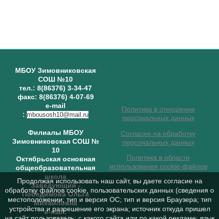
МБОУ Зимовниковская
СОШ №10
тел.: 8(86376) 3-34-47
факс: 8(86376) 4-07-69
e-mail
Политика в отношении
:
mbousosh10@mail.ru
персональных данных
Филиалы МБОУ
Согласие на обработку
Зимовниковская СОШ №
персональных данных
10
Политика в области
Октябрьская основная
использования cookie-файлов
общеобразовательная
школа
Продолжая использовать наш сайт, вы даете согласие на
Заведующий
-
обработку файлов cookie, пользовательских данных (сведения о
Победимова Ольга
местоположении; тип и версия ОС; тип и версия Браузера; тип
Михайловна
устройства и разрешение его экрана; источник откуда пришел
e-mail:
на сайт пользователь; с какого сайта или по какой рекламе; язык