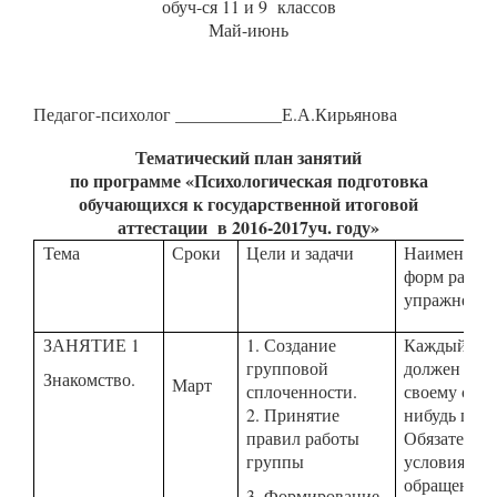
обуч-ся 11 и 9 классов
Май-июнь
Педагог-психолог ____________Е.А.Кирьянова
Тематический план занятий
по программе «Психологическая подготовка
обучающихся к государственной итоговой
аттестации в 2016-2017уч. году»
Тема
Сроки
Цели и задачи
Наименова
форм работ
упражнени
ЗАНЯТИЕ 1
1. С
оздание
Каждый уча
групповой
должен сказ
Знакомство.
Март
сплоченности.
своему сосе
2. Принятие
нибудь прия
правил работы
Обязательн
группы
условия: 1)
обращение 
3. Формирование