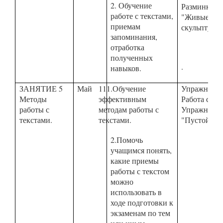
2. Обучение
Разминка
работе с текстами,
"Живые
приемам
скульптуры"
запоминания,
отработка
полученных
.
навыков.
ЗАНЯТИЕ 5
Май
111.Обучение
Упражнение
Методы
эффективным
Работа с те
работы с
методам работы с
Упражнени
текстами.
текстами.
"Пустой сту
2.Помочь
учащимся понять,
какие приемы
работы с текстом
можно
использовать в
ходе подготовки к
экзаменам по тем