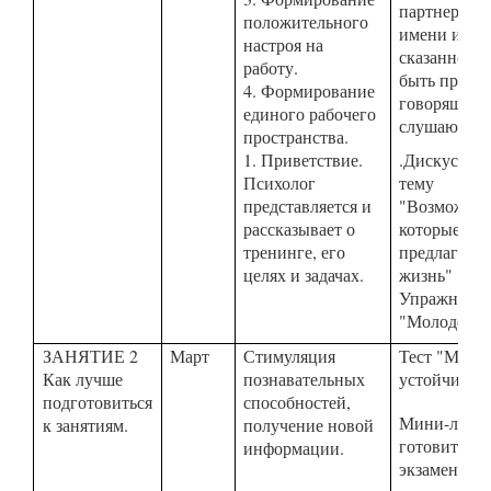
партнеру п
положительного
имени и 2)
настроя на
сказанное 
работу.
быть приятн
4. Формирование
говорящему,
единого рабочего
слушающем
пространства.
1. Приветствие.
.Дискуссия 
Психолог
тему
представляется и
"Возможнос
рассказывает о
которые
тренинге, его
предлагает 
целях и задачах.
жизнь"
Упражнени
"Молодец!"
ЗАНЯТИЕ 2
Март
Стимуляция
Тест "Мора
Как лучше
познавательных
устойчивост
подготовиться
способностей,
Мини-лекци
к занятиям.
получение новой
готовиться 
информации.
экзаменам.