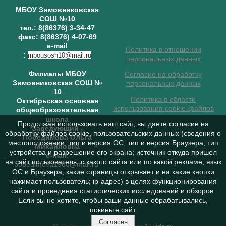
МБОУ Зимовниковская
СОШ №10
тел.: 8(86376) 3-34-47
факс: 8(86376) 4-07-69
e-mail
Политика в отношении
:
mbousosh10@mail.ru
персональных данных
Филиалы МБОУ
Согласие на обработку
Зимовниковская СОШ №
персональных данных
10
Политика в области
Октябрьская основная
использования cookie-файлов
общеобразовательная
школа
Продолжая использовать наш сайт, вы даете согласие на
Заведующий
-
обработку файлов cookie, пользовательских данных (сведения о
Победимова Ольга
местоположении; тип и версия ОС; тип и версия Браузера; тип
Михайловна
устройства и разрешение его экрана; источник откуда пришел
e-mail:
на сайт пользователь; с какого сайта или по какой рекламе; язык
pobedimova1980@mail.ru
ОС и Браузера; какие страницы открывает и на какие кнопки
нажимает пользователь; ip-адрес) в целях функционирования
сайта и проведения статистических исследований и обзоров.
Если вы не хотите, чтобы ваши данные обрабатывались,
покиньте сайт.
Согласен