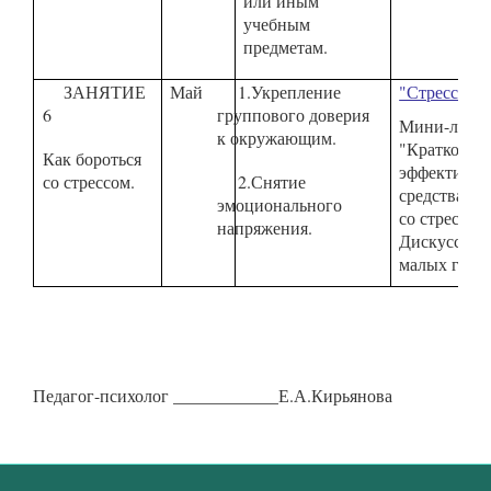
или иным
учебным
предметам.
ЗАНЯТИЕ
Май
1.Укрепление
"Стресс-тес
6
группового доверия
Мини-лекц
к окружающим.
"Кратковре
Как бороться
эффективн
со стрессом.
2.Снятие
средства бо
эмоционального
со стрессом
напряжения.
Дискуссия 
малых груп
Педагог-психолог ____________Е.А.Кирьянова