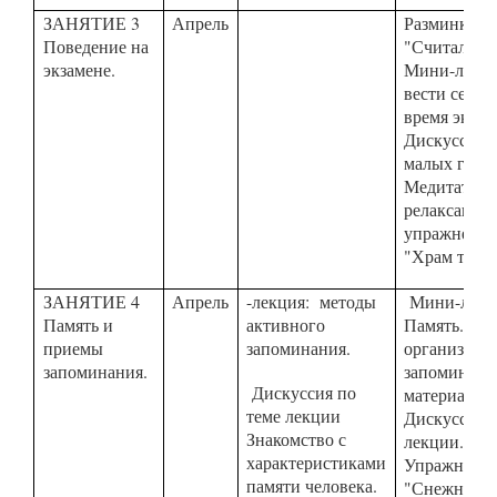
ЗАНЯТИЕ 3
Апрель
Разминка
Поведение на
"Считалка".
экзамене.
Мини-лекци
вести себя 
время экзам
Дискуссия 
малых груп
Медитативн
релаксацио
упражнение
"Храм тиш
ЗАНЯТИЕ 4
Апрель
-
лекция: методы
Мини-лекц
Память и
активного
Память. Пр
приемы
запоминания.
организаци
запоминания.
запоминаем
Дискуссия по
материала.
теме лекции
Дискуссия п
Знакомство с
лекции.
характеристиками
Упражнени
памяти человека.
"Снежный к