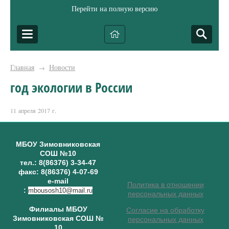
Перейти на полную версию
Главная
Новости
→
год экологии в России
11 апреля 2017 г.
МБОУ Зимовниковская
СОШ №10
тел.: 8(86376) 3-34-47
факс: 8(86376) 4-07-69
e-mail
Политика в отношении
:
mbousosh10@mail.ru
персональных данных
Филиалы МБОУ
Согласие на обработку
Зимовниковская СОШ №
персональных данных
10