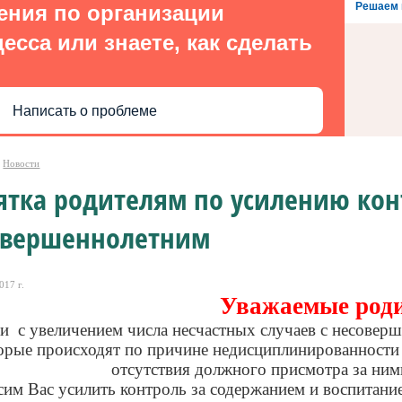
Решаем 
ения по организации
есса или знаете, как сделать
Написать о проблеме
Новости
тка родителям по усилению кон
овершеннолетним
017 г.
Уважаемые роди
зи с увеличением числа несчастных случаев с несовер
орые происходят по причине недисциплинированности с
отсутствия должного присмотра за ним
им Вас усилить контроль за содержанием и воспитание