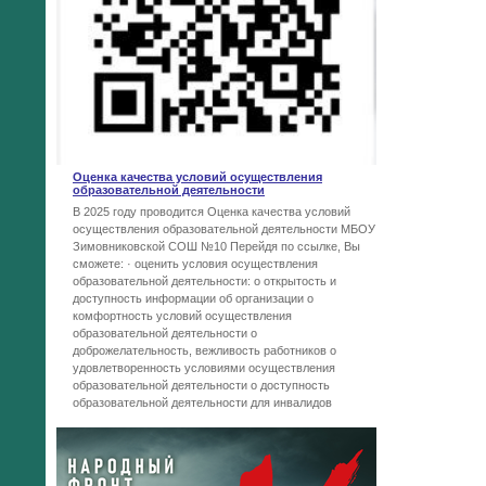
Оценка качества условий осуществления
образовательной деятельности
В 2025 году проводится Оценка качества условий
осуществления образовательной деятельности МБОУ
Зимовниковской СОШ №10 Перейдя по ссылке, Вы
сможете: · оценить условия осуществления
образовательной деятельности: o открытость и
доступность информации об организации o
комфортность условий осуществления
образовательной деятельности o
доброжелательность, вежливость работников o
удовлетворенность условиями осуществления
образовательной деятельности o доступность
образовательной деятельности для инвалидов