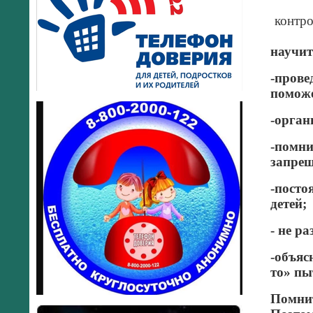
контро
научит
-прове
поможе
-орган
-помни
запрещ
-посто
детей;
- не р
-объяс
то» пы
Помнит