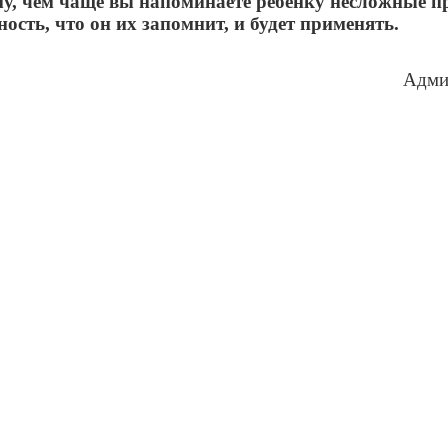
у, чем чаще вы напоминаете ребёнку несложные п
ность, что он их запомнит, и будет применять.
Адми