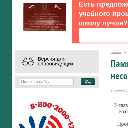
Есть предлож
учебного проц
школу лучше?
Главная
→
Версия для
Памя
слабовидящих
нес
11 августа 2
В свя
кот
Прос