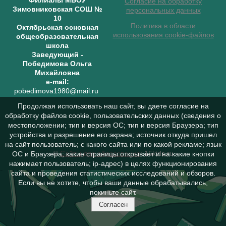
Филиалы МБОУ
Согласие на обработку
Зимовниковская СОШ №
персональных данных
10
Политика в области
Октябрьская основная
использования cookie-файлов
общеобразовательная
школа
Заведующий
-
Победимова Ольга
Михайловна
e-mail:
pobedimova1980@mail.ru
Продолжая использовать наш сайт, вы даете согласие на
обработку файлов cookie, пользовательских данных (сведения о
местоположении; тип и версия ОС; тип и версия Браузера; тип
устройства и разрешение его экрана; источник откуда пришел
на сайт пользователь; с какого сайта или по какой рекламе; язык
©
Сайты для образования
: 15kids.ru
ОС и Браузера; какие страницы открывает и на какие кнопки
нажимает пользователь; ip-адрес) в целях функционирования
сайта и проведения статистических исследований и обзоров.
Если вы не хотите, чтобы ваши данные обрабатывались,
покиньте сайт.
Согласен