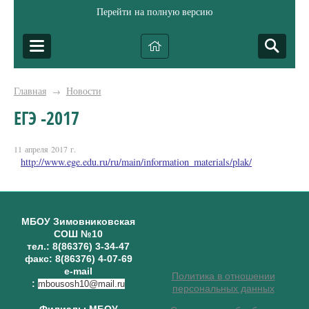
Перейти на полную версию
Главная
Новости
→
ЕГЭ -2017
11 апреля 2017 г.
http://www.ege.edu.ru/ru/main/information_materials/plak/
МБОУ Зимовниковская
СОШ №10
тел.: 8(86376) 3-34-47
факс: 8(86376) 4-07-69
e-mail
Политика в отношении
:
mbousosh10@mail.ru
персональных данных