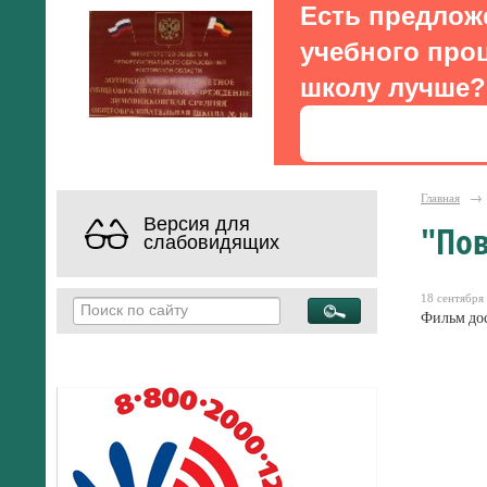
Есть предлож
учебного проц
школу лучше?
Главная
→
Версия для
"По
слабовидящих
18 сентября 
Фильм дос