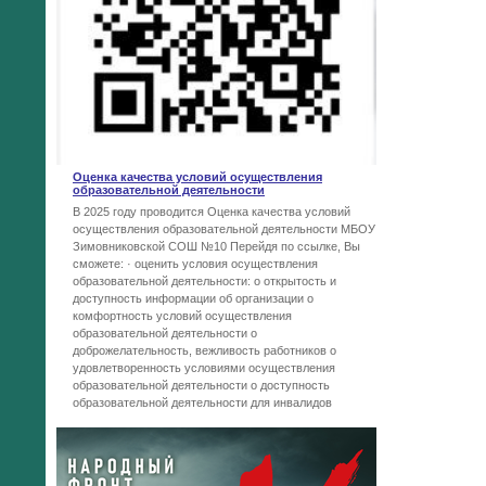
Оценка качества условий осуществления
образовательной деятельности
В 2025 году проводится Оценка качества условий
осуществления образовательной деятельности МБОУ
Зимовниковской СОШ №10 Перейдя по ссылке, Вы
сможете: · оценить условия осуществления
образовательной деятельности: o открытость и
доступность информации об организации o
комфортность условий осуществления
образовательной деятельности o
доброжелательность, вежливость работников o
удовлетворенность условиями осуществления
образовательной деятельности o доступность
образовательной деятельности для инвалидов