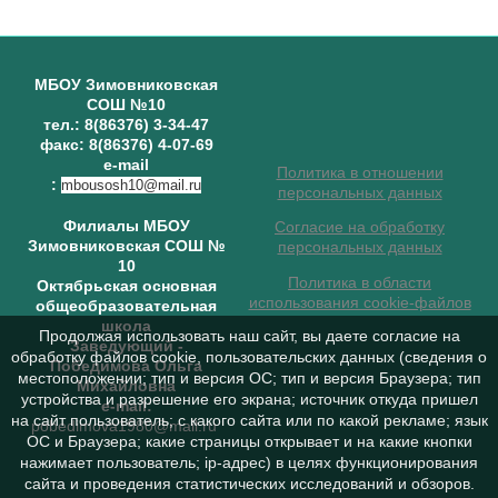
МБОУ Зимовниковская
СОШ №10
тел.: 8(86376) 3-34-47
факс: 8(86376) 4-07-69
e-mail
Политика в отношении
:
mbousosh10@mail.ru
персональных данных
Филиалы МБОУ
Согласие на обработку
Зимовниковская СОШ №
персональных данных
10
Политика в области
Октябрьская основная
использования cookie-файлов
общеобразовательная
школа
Продолжая использовать наш сайт, вы даете согласие на
Заведующий
-
обработку файлов cookie, пользовательских данных (сведения о
Победимова Ольга
местоположении; тип и версия ОС; тип и версия Браузера; тип
Михайловна
устройства и разрешение его экрана; источник откуда пришел
e-mail:
на сайт пользователь; с какого сайта или по какой рекламе; язык
pobedimova1980@mail.ru
ОС и Браузера; какие страницы открывает и на какие кнопки
нажимает пользователь; ip-адрес) в целях функционирования
сайта и проведения статистических исследований и обзоров.