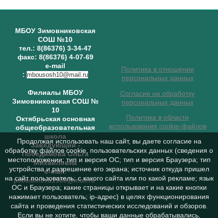
МБОУ Зимовниковская
СОШ №10
тел.: 8(86376) 3-34-47
факс: 8(86376) 4-07-69
e-mail
Политика в отношении
:
mbousosh10@mail.ru
персональных данных
Филиалы МБОУ
Согласие на обработку
Зимовниковская СОШ №
персональных данных
10
Политика в области
Октябрьская основная
использования cookie-файлов
общеобразовательная
школа
Продолжая использовать наш сайт, вы даете согласие на
Заведующий
-
обработку файлов cookie, пользовательских данных (сведения о
Победимова Ольга
местоположении; тип и версия ОС; тип и версия Браузера; тип
Михайловна
устройства и разрешение его экрана; источник откуда пришел
e-mail:
на сайт пользователь; с какого сайта или по какой рекламе; язык
pobedimova1980@mail.ru
ОС и Браузера; какие страницы открывает и на какие кнопки
нажимает пользователь; ip-адрес) в целях функционирования
сайта и проведения статистических исследований и обзоров.
Если вы не хотите, чтобы ваши данные обрабатывались,