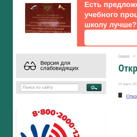
Есть предлож
учебного проц
школу лучше?
Главная
→
Версия для
Отк
слабовидящих
10 марта 202
Откр