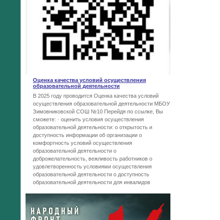
Оценка качества условий осуществления
образовательной деятельности
В 2025 году проводится Оценка качества условий
осуществления образовательной деятельности МБОУ
Зимовниковской СОШ №10 Перейдя по ссылке, Вы
сможете: · оценить условия осуществления
образовательной деятельности: o открытость и
доступность информации об организации o
комфортность условий осуществления
образовательной деятельности o
доброжелательность, вежливость работников o
удовлетворенность условиями осуществления
образовательной деятельности o доступность
образовательной деятельности для инвалидов