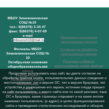
МБОУ Зимовниковская
СОШ №10
тел.: 8(86376) 3-34-47
факс: 8(86376) 4-07-69
e-mail
Политика в отношении
:
mbousosh10@mail.ru
персональных данных
Филиалы МБОУ
Согласие на обработку
Зимовниковская СОШ №
персональных данных
10
Политика в области
Октябрьская основная
использования cookie-файлов
общеобразовательная
школа
Продолжая использовать наш сайт, вы даете согласие на
Заведующий
-
обработку файлов cookie, пользовательских данных (сведения о
Победимова Ольга
местоположении; тип и версия ОС; тип и версия Браузера; тип
Михайловна
устройства и разрешение его экрана; источник откуда пришел
e-mail:
на сайт пользователь; с какого сайта или по какой рекламе; язык
pobedimova1980@mail.ru
ОС и Браузера; какие страницы открывает и на какие кнопки
нажимает пользователь; ip-адрес) в целях функционирования
сайта и проведения статистических исследований и обзоров.